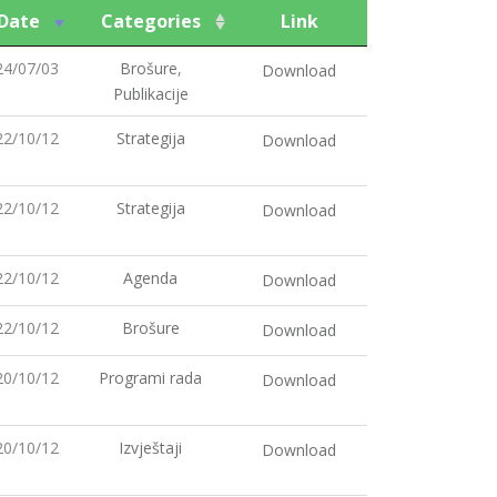
Date
Categories
Link
24/07/03
Brošure
,
Download
Publikacije
22/10/12
Strategija
Download
22/10/12
Strategija
Download
22/10/12
Agenda
Download
22/10/12
Brošure
Download
20/10/12
Programi rada
Download
20/10/12
Izvještaji
Download