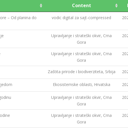
Content
ore – Od planina do
vodic digital za sajt-compressed
20
ije
Upravljanje i strateški okvir, Crna
20
Gora
e
Upravljanje i strateški okvir, Crna
20
Gora
Zaštita prirode i biodiverziteta, Srbija
20
vjedom
Ekosistemske oblasti, Hrvatska
20
godinu
Upravljanje i strateški okvir, Crna
20
Gora
godine
Upravljanje i strateški okvir, Crna
20
Gora