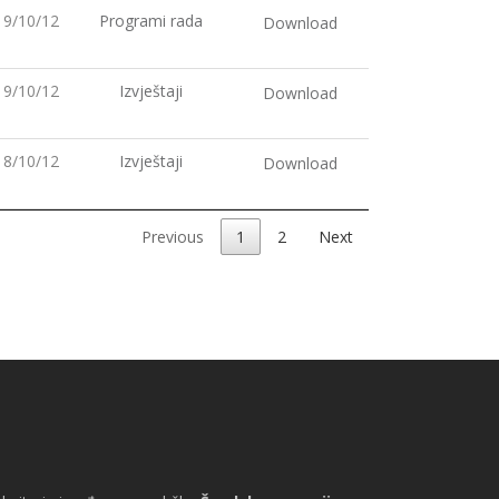
19/10/12
Programi rada
Download
19/10/12
Izvještaji
Download
18/10/12
Izvještaji
Download
Previous
1
2
Next