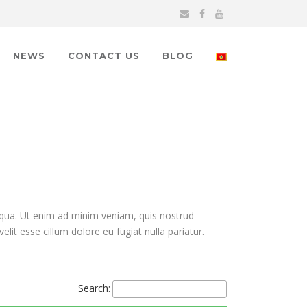
NEWS
CONTACT US
BLOG
iqua. Ut enim ad minim veniam, quis nostrud
lit esse cillum dolore eu fugiat nulla pariatur.
Search: