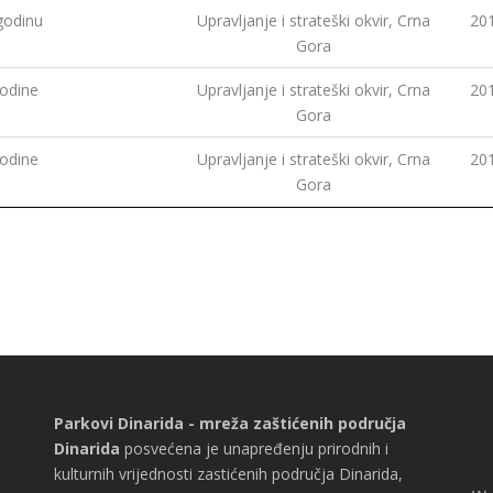
godinu
Upravljanje i strateški okvir, Crna
20
Gora
godine
Upravljanje i strateški okvir, Crna
20
Gora
godine
Upravljanje i strateški okvir, Crna
20
Gora
Parkovi Dinarida - mreža zaštićenih područja
Dinarida
posvećena je unapređenju prirodnih i
kulturnih vrijednosti zastićenih područja Dinarida,