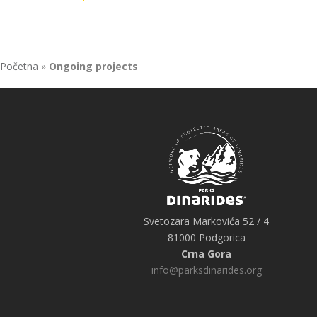
Početna
»
Ongoing projects
Svetozara Markovića 52 / 4
81000 Podgorica
Crna Gora
info@parksdinarides.org