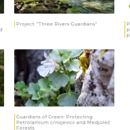
Project: “Three Rivers Guardians”
P
d
p
p
Guardians of Green: Protecting
Petrolamium crnojevicii and Medjureč
Forests