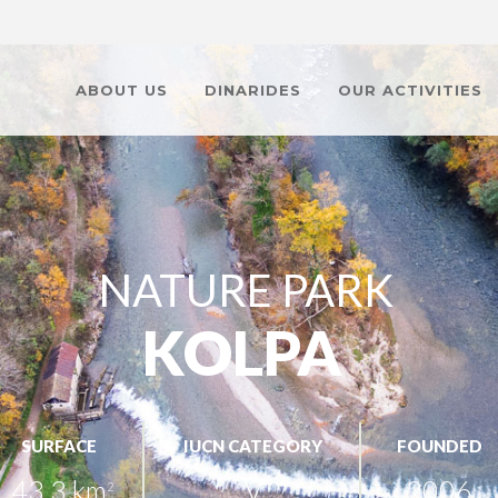
ABOUT US
DINARIDES
OUR ACTIVITIES
NATURE PARK
KOLPA
SURFACE
IUCN CATEGORY
FOUNDED
43,3 km
V
2006.
2