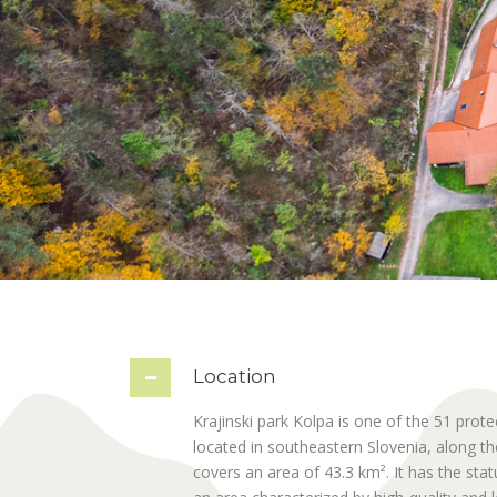
Location
Krajinski park Kolpa is one of the 51 protec
located in southeastern Slovenia, along th
covers an area of 43.3 km². It has the sta