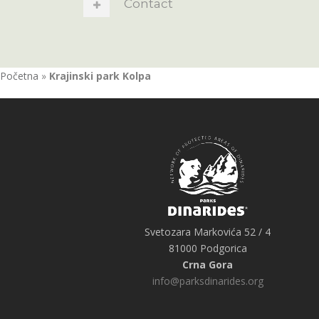
Contact
Početna
»
Krajinski park Kolpa
Svetozara Markovića 52 / 4
81000 Podgorica
Crna Gora
info@parksdinarides.org