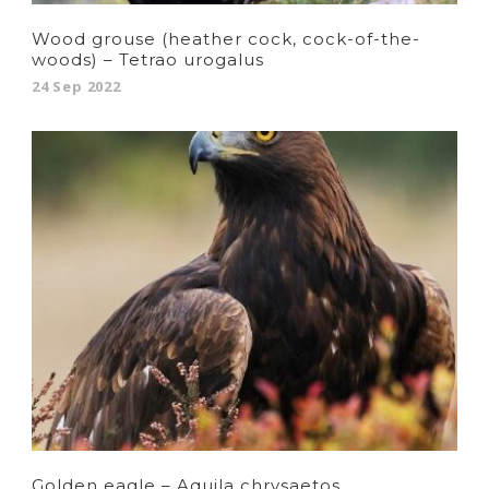
Wood grouse (heather cock, cock-of-the-
woods) – Tetrao urogalus
24 Sep 2022
Golden eagle – Aquila chrysaetos