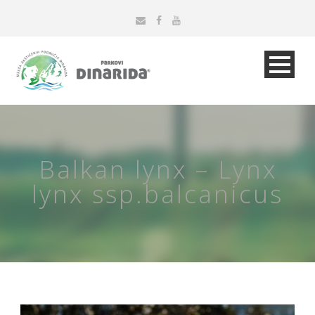
Balkan lynx – Lynx
lynx ssp.balcanicus