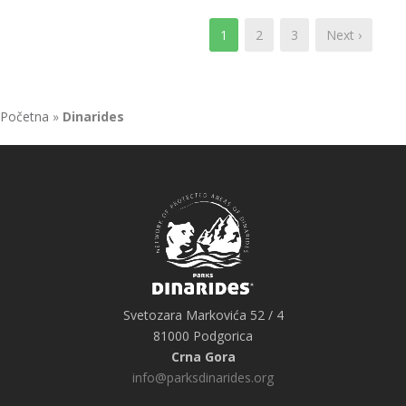
1
2
3
Next ›
Početna
»
Dinarides
Svetozara Markovića 52 / 4
81000 Podgorica
Crna Gora
info@parksdinarides.org