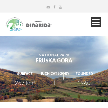
NATIONAL PARK
FRUŠKA GORA
IUCN CATEGORY
SURFACE
FOUNDED
II
267 km
1960.
2