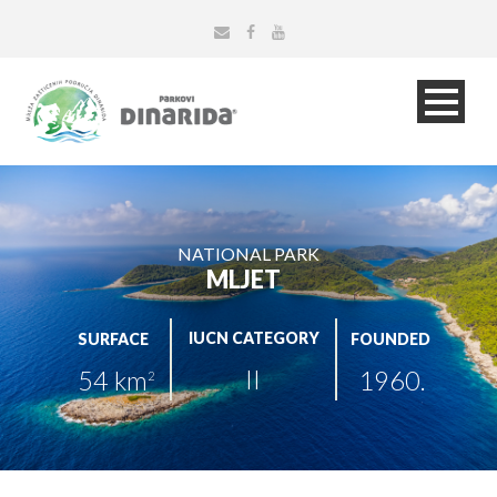
NATIONAL PARK
MLJET
IUCN CATEGORY
SURFACE
FOUNDED
II
54 km
1960.
2