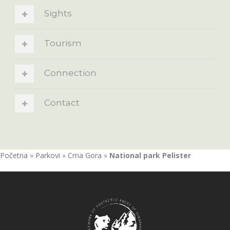
Sights
Tourism
Connection
Contact
Početna
»
Parkovi
»
Crna Gora
»
National park Pelister