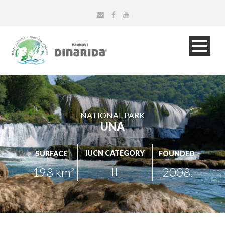
NATIONAL PARK
UNA
IUCN CATEGORY
SURFACE
FOUNDED
II
198 km
2008.
2