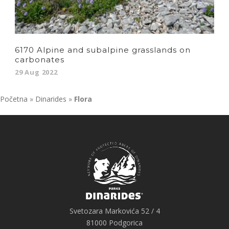
6170 Alpine and subalpine grasslands on
carbonates
29 Aug 2022
Početna
»
Dinarides
»
Flora
Svetozara Markovića 52 / 4
81000 Podgorica