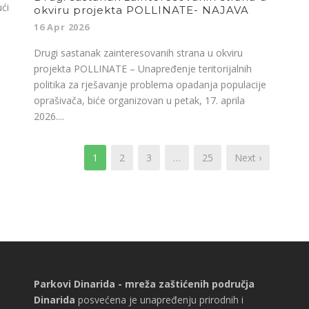
ući
okviru projekta POLLINATE- NAJAVA
16 Apr 2026
Drugi sastanak zainteresovanih strana u okviru
projekta POLLINATE – Unapređenje teritorijalnih
politika za rješavanje problema opadanja populacije
oprašivača, biće organizovan u petak, 17. aprila
2026....
1
2
3
…
25
Next ›
Parkovi Dinarida - mreža zaštićenih područja
Dinarida
posvećena je unapređenju prirodnih i