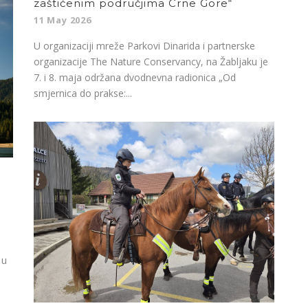
zaštićenim područjima Crne Gore“
11 May 2026
U organizaciji mreže Parkovi Dinarida i partnerske
organizacije The Nature Conservancy, na Žabljaku je
7. i 8. maja održana dvodnevna radionica „Od
smjernica do prakse:...
 u