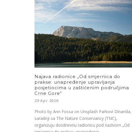
Najava radionice „Od smjernica do
prakse: unapređenje upravljanja
posjetiocima u zaštićenim područjima
Crne Gore“
29 Apr 2026
Photo by Ann Fossa on Unsplash Parkovi Dinarida,
saradnji sa The Nature Conservancy (TNC),
organizuju dvodnevnu radionicu pod nazivom „Od
smjernica do prakse: unapređenje...