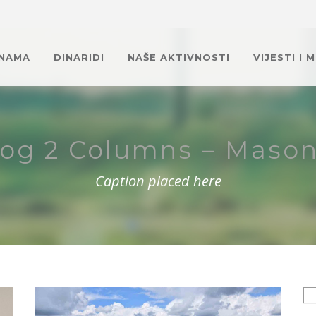
 NAMA
DINARIDI
NAŠE AKTIVNOSTI
VIJESTI I 
log 2 Columns – Mason
Caption placed here
Se