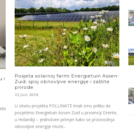
Posjeta solarnoj farmi Energietuin Assen-
u i
Zuid: spoj obnovljive energije i zaštite
prirode
22 Jun 2026
U okviru projekta POLLINATE imali smo priliku da
ida
posjetimo Energietuin Assen-Zuid u provinciji Drente,
u Holandiji – jedinstven primjer kako se proizvodnja
obnovljive energije može...