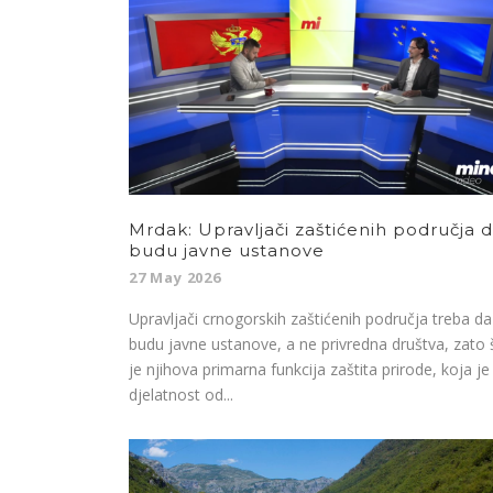
Mrdak: Upravljači zaštićenih područja 
budu javne ustanove
27 May 2026
Upravljači crnogorskih zaštićenih područja treba da
budu javne ustanove, a ne privredna društva, zato 
je njihova primarna funkcija zaštita prirode, koja je
djelatnost od...