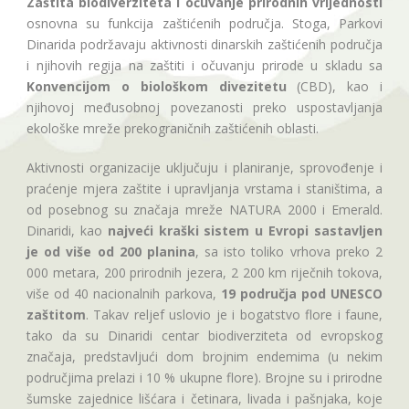
Zaštita biodiverziteta i očuvanje prirodnih vrijednosti
osnovna su funkcija zaštićenih područja. Stoga, Parkovi
Dinarida podržavaju aktivnosti dinarskih zaštićenih područja
i njihovih regija na zaštiti i očuvanju prirode u skladu sa
Konvencijom o biološkom divezitetu
(CBD), kao i
njihovoj međusobnoj povezanosti preko uspostavljanja
ekološke mreže prekograničnih zaštićenih oblasti.
Aktivnosti organizacije uključuju i planiranje, sprovođenje i
praćenje mjera zaštite i upravljanja vrstama i staništima, a
od posebnog su značaja mreže NATURA 2000 i Emerald.
Dinaridi, kao
najveći kraški sistem u Evropi sastavljen
je od više od 200 planina
, sa isto toliko vrhova preko 2
000 metara, 200 prirodnih jezera, 2 200 km riječnih tokova,
više od 40 nacionalnih parkova,
19 područja pod UNESCO
zaštitom
. Takav reljef uslovio je i bogatstvo flore i faune,
tako da su Dinaridi centar biodiverziteta od evropskog
značaja, predstavljući dom brojnim endemima (u nekim
područjima prelazi i 10 % ukupne flore). Brojne su i prirodne
šumske zajednice lišćara i četinara, livada i pašnjaka, koje