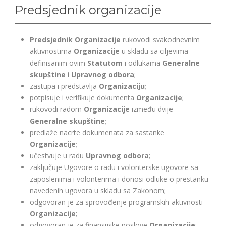
Predsjednik organizacije
Predsjednik Organizacije
rukovodi svakodnevnim
aktivnostima
Organizacije
u skladu sa ciljevima
definisanim ovim
Statutom
i odlukama
Generalne
skupštine
i
Upravnog odbora
;
zastupa i predstavlja
Organizaciju
;
potpisuje i verifikuje dokumenta
Organizacije
;
rukovodi radom
Organizacije
između dvije
Generalne skupštine
;
predlaže nacrte dokumenata za sastanke
Organizacije
;
učestvuje u radu
Upravnog odbora
;
zaključuje Ugovore o radu i volonterske ugovore sa
zaposlenima i volonterima i donosi odluke o prestanku
navedenih ugovora u skladu sa Zakonom;
odgovoran je za sprovođenje programskih aktivnosti
Organizacije
;
odgovoran je za finansijske poslove
Organizacije
;