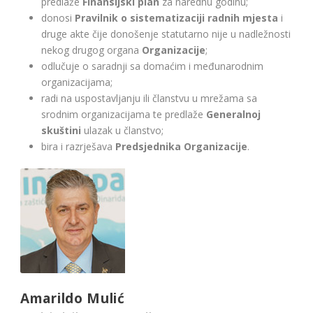
predlaže
Finansijski plan
za narednu godinu;
donosi
Pravilnik o sistematizaciji radnih mjesta
i
druge akte čije donošenje statutarno nije u nadležnosti
nekog drugog organa
Organizacije
;
odlučuje o saradnji sa domaćim i međunarodnim
organizacijama;
radi na uspostavljanju ili članstvu u mrežama sa
srodnim organizacijama te predlaže
Generalnoj
skuštini
ulazak u članstvo;
bira i razrješava
Predsjednika Organizacije
.
Amarildo Mulić