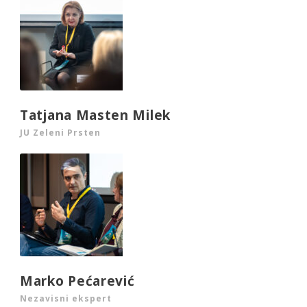
Tatjana Masten Milek
JU Zeleni Prsten
Marko Pećarević
Nezavisni ekspert