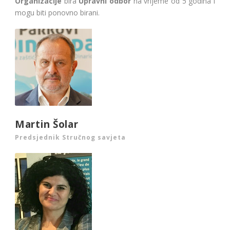
Organizacije
bira
Upravni odbor
na vrijeme od 5 godina i
mogu biti ponovno birani.
Martin Šolar
Predsjednik Stručnog savjeta