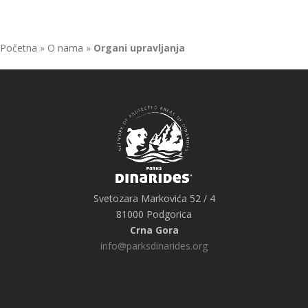
Početna
»
O nama
»
Organi upravljanja
Svetozara Markovića 52 / 4
81000 Podgorica
Crna Gora
info@parksdinarides.org