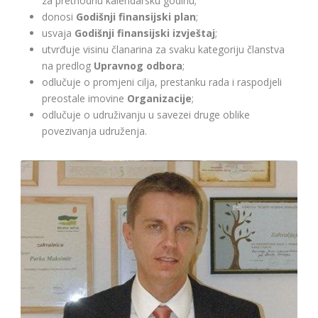
za prethodnu kalendarsku godinu;
donosi
Godišnji finansijski plan
;
usvaja
Godišnji finansijski izvještaj
;
utvrđuje visinu članarina za svaku kategoriju članstva
na predlog
Upravnog odbora
;
odlučuje o promjeni cilja, prestanku rada i raspodjeli
preostale imovine
Organizacije
;
odlučuje o udruživanju u savezei druge oblike
povezivanja udruženja.