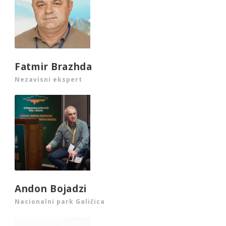
Fatmir Brazhda
Nezavisni ekspert
Andon Bojadzi
Nacionalni park Galičica