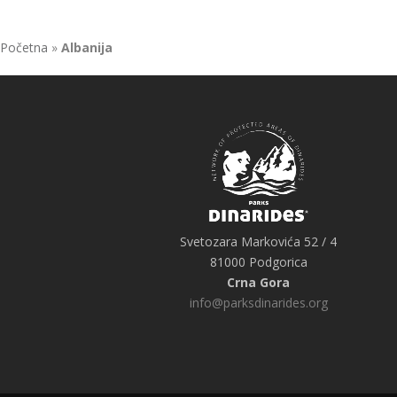
Početna
»
Albanija
Svetozara Markovića 52 / 4
81000 Podgorica
Crna Gora
info@parksdinarides.org