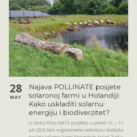
28
Najava POLLINATE posjete
solaronoj farmi u Holandiji:
MAY
Kako uskladiti solarnu
energiju i biodiverzitet?
U okviru POLLINATE projekta, u period 10. – 11.
jun 2026 biće organizovana radionica i studijska
posjeta solarnoj farmi Energietuin Assen-Zuid u