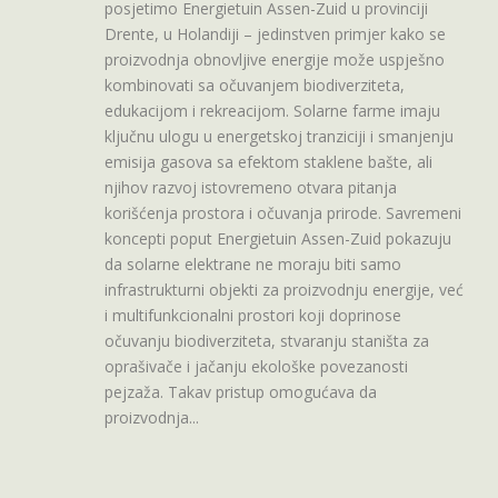
posjetimo Energietuin Assen-Zuid u provinciji
Drente, u Holandiji – jedinstven primjer kako se
proizvodnja obnovljive energije može uspješno
kombinovati sa očuvanjem biodiverziteta,
edukacijom i rekreacijom. Solarne farme imaju
ključnu ulogu u energetskoj tranziciji i smanjenju
emisija gasova sa efektom staklene bašte, ali
njihov razvoj istovremeno otvara pitanja
korišćenja prostora i očuvanja prirode. Savremeni
koncepti poput Energietuin Assen-Zuid pokazuju
da solarne elektrane ne moraju biti samo
infrastrukturni objekti za proizvodnju energije, već
i multifunkcionalni prostori koji doprinose
očuvanju biodiverziteta, stvaranju staništa za
oprašivače i jačanju ekološke povezanosti
pejzaža. Takav pristup omogućava da
proizvodnja...