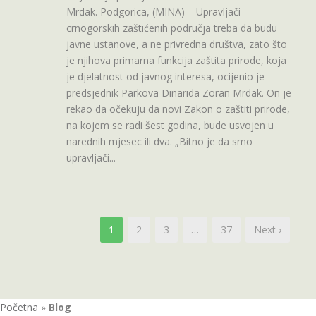
Mrdak. Podgorica, (MINA) – Upravljači
crnogorskih zaštićenih područja treba da budu
javne ustanove, a ne privredna društva, zato što
je njihova primarna funkcija zaštita prirode, koja
je djelatnost od javnog interesa, ocijenio je
predsjednik Parkova Dinarida Zoran Mrdak. On je
rekao da očekuju da novi Zakon o zaštiti prirode,
na kojem se radi šest godina, bude usvojen u
narednih mjesec ili dva. „Bitno je da smo
upravljači...
1
2
3
…
37
Next ›
Početna
»
Blog