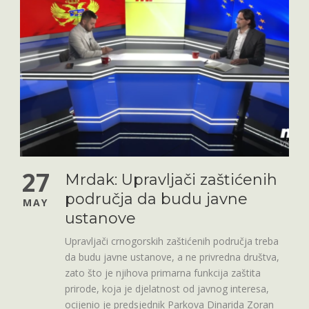
27
Mrdak: Upravljači zaštićenih
područja da budu javne
MAY
ustanove
Upravljači crnogorskih zaštićenih područja treba
da budu javne ustanove, a ne privredna društva,
zato što je njihova primarna funkcija zaštita
prirode, koja je djelatnost od javnog interesa,
ocijenio je predsjednik Parkova Dinarida Zoran