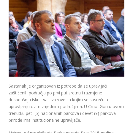
Sastanak je organizovan iz potrebe da se upravljači
zaštićenih područja po prvi put sretnu i razmjene
dosadašnja iskustva i izazove sa kojim se susreću u
upravljanju ovim vrijednim područjima. U Crnoj Gori u ovom
trenutku pet (5) nacionalnih parkova i devet (9) parkova
prirode ima institucionalne upravljače.
Naime, od proglašenja Parka prirode Piva 2015 godine,