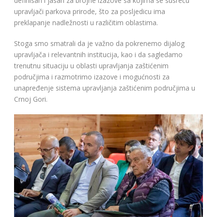
definisan i jasan za brojne izazove sa kojima se susreću
upravljači parkova prirode, što za posljedicu ima
preklapanje nadležnosti u različitim oblastima.
Stoga smo smatrali da je važno da pokrenemo dijalog
upravljača i relevantnih institucija, kao i da sagledamo
trenutnu situaciju u oblasti upravljanja zaštićenim
područjima i razmotrimo izazove i mogućnosti za
unapređenje sistema upravljanja zaštićenim područjima u
Crnoj Gori.