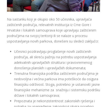
Na sastanku koji je okupio oko 50 učesnika, upravljača
zaštićenih područja, relevatnih institucija iz Crne Gore i
Hrvatske i lokalnih samouprava koje upravljaju zaštićenim
područjima na svojoj teritoriji ili se nalaze u procesu
uspostavljanja novih parkova, donešeni su sledeći zaključci:
Učesnici pozdravljaju proglašenje novih zaštićenih
područja, ali skreću pažnju na potrebu uspostavljanja
adekvatnih upravljačkih struktura i pravovremenog
donošenja planskih i upravljačkih dokumenata;
Trenutna finansijska podrška zaštićenim područjima je
nedovoljna i većina parkova ima poteškoće da osigura
finasijsku održivost. Stoga, potrebno je ustanoviti jasne
finansijske mehanizme za snažniju i sistemsku podršku
države i lokalnih samouprava;
Prepoznata je nekonzistentnost zakonskih rješenja i
potreba za unapređenje zakonskog okvira posebno