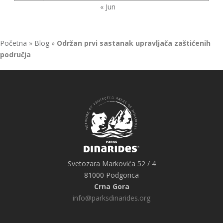
« Jun
Početna
»
Blog
»
Održan prvi sastanak upravljača zaštićenih
područja
Svetozara Markovića 52 / 4
81000 Podgorica
Crna Gora
info@parksdinarides.org