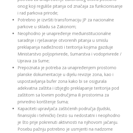
onog koji reguliše pitanja od značaja za funkcionisanje
i rad parkova prirode;
Potrebno je izvršiti transfomaciju JP za nacionalne
parkove u skladu sa Zakonom;
Neophodno je unapređenje međuinstitucionalne
saradnje i rješavanje otvorenih pitanja u smislu
preklapanja nadležnosti i teritorija kojima gazduje
Ministarstvo poljoprivrede, šumarstva i vodoprivrede /
Uprava za šume;
Prepoznata je potreba za unapređenjem prostorno
planske dokumentacije u dijelu revizije zona, kao i
uspostavljanja bufer zona kako bi se osigurala
adekvatna zaštita i izbjeglo preklapanje teritorija pod
zaštitom sa lovnim područjima ili prostorima za
privredno korištenje šuma;
Kapaciteti upravljača zaštićenih područja (ljudski,
finansijski i tehnički) često su nedostatni i neophodno
je što prije pokrenuti aktivnosti na njihovom jačanju.
Posebu pažnju potrebno je usmjeriti na nadzorne