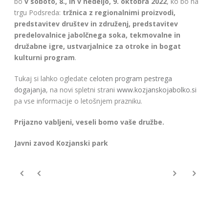
bo
v soboto, 8., in v nedeljo, 9. oktobra
2022
, ko bo na
trgu Podsreda:
tržnica z regionalnimi proizvodi,
predstavitev društev in združenj, predstavitev
predelovalnice jabolčnega soka, tekmovalne in
družabne igre, ustvarjalnice za otroke in bogat
kulturni program
.
Tukaj si lahko ogledate
celoten program pestrega
dogajanja
, na novi spletni strani
www.kozjanskojabolko.si
pa vse informacije o letošnjem prazniku.
Prijazno vabljeni, veseli bomo vaše družbe.
Javni zavod Kozjanski park