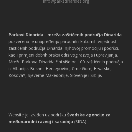
info@parksdinarides.org
Parkovi Dinarida - mreža zaštićenih područja Dinarida
posvećena je unapređenju prirodnih i kulturnih vrijednosti
zastićenih područja Dinarida, njihovoj promociju i podršci,
kao i primjeni dobrih praksi održivog razvoja i upravljanja.
Mrežu Parkova Dinarida čini više od 100 zaštićenih područja
iz Albanije, Bosne i Hercegovine, Crne Gore, Hrvatske,
Kosova*, Sjeverne Makedonije, Slovenije i Srbije.
Website je izrađen uz podršku
Švedske agencije za
međunarodni razvoj i saradnju
(SIDA)