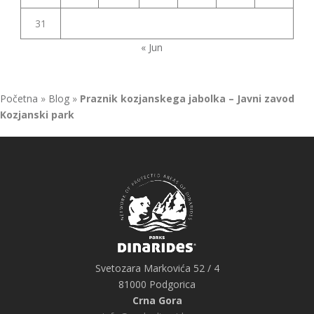
31
« Jun
Početna
»
Blog
»
Praznik kozjanskega jabolka – Javni zavod
Kozjanski park
Svetozara Markovića 52 / 4
81000 Podgorica
Crna Gora