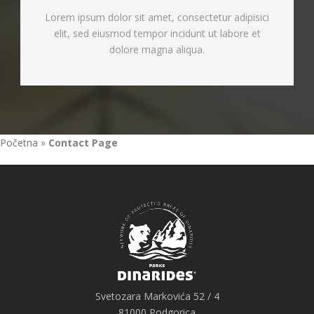
Lorem ipsum dolor sit amet, consectetur adipisici
elit, sed eiusmod tempor incidunt ut labore et
dolore magna aliqua.
Početna
»
Contact Page
Svetozara Markovića 52 / 4
81000 Podgorica