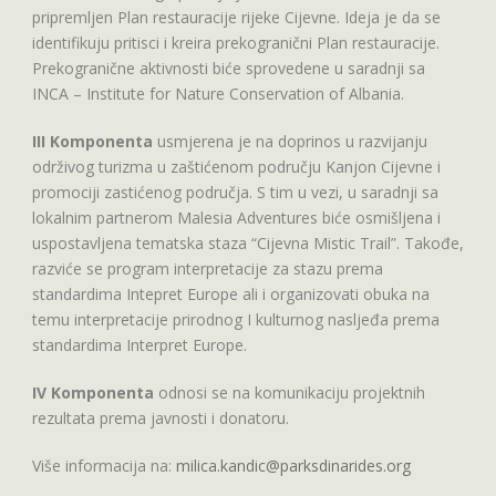
pripremljen Plan restauracije rijeke Cijevne. Ideja je da se
identifikuju pritisci i kreira prekogranični Plan restauracije.
Prekogranične aktivnosti biće sprovedene u saradnji sa
INCA – Institute for Nature Conservation of Albania.
III Komponenta
usmjerena je na doprinos u razvijanju
održivog turizma u zaštićenom području Kanjon Cijevne i
promociji zastićenog područja. S tim u vezi, u saradnji sa
lokalnim partnerom Malesia Adventures biće osmišljena i
uspostavljena tematska staza “Cijevna Mistic Trail”. Takođe,
razviće se program interpretacije za stazu prema
standardima Intepret Europe ali i organizovati obuka na
temu interpretacije prirodnog I kulturnog nasljeđa prema
standardima Interpret Europe.
IV Komponenta
odnosi se na komunikaciju projektnih
rezultata prema javnosti i donatoru.
Više informacija na:
milica.kandic@parksdinarides.org