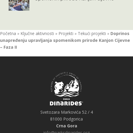
Početna
»
Ključne aktivnosti
»
Projekti
»
Tekući projekti
»
Doprinos
unapređenju upravljanja spomenikom prirode Kanjon Cijevne
– Faza II
Svetozara Markovića 52 / 4
81000 Podgorica
Crna Gora
info@parksdinarides.org