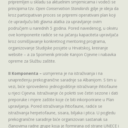
pripremljen u skladu sa aktuelnim smjernicama i vodeći se
principima tzv.
Open Conservation Standards
gdje je ideja da
kroz participativan proces se pripremi operativani plan koji
će upravljuču biti glavna alatka za upravljanje ovim
područjem u narednih 5 godina. Pored navedenog, u okviru
ove komponente radiće se na jačanju kapaciteta upravljača
kroz osmišljavanje konkretnog mentoring programa,
organizovanje Studijske posjete u Hrvatskoj, kreiranje
website – a za Spomenik prirode Kanjon Cijevne i nabavka
opreme za Službu zaštite.
II Komponenta –
usmjerena je na istraživanja i na
unapređenju prekogranične saradnje sa Albanijom. S tim u
vezi, biće sprovedeno jednogodišnje istraživanje ihtiofaune
u rijeci Cijevna. Istraživanje će pokriti sve četiri sezone i dati
preporuke i mjere zaštite koje će biti inkorporirane u Plan
upravljanja. Pored istraživanja ihtiofaune, radiće se
istraživanja herpetofaune, sisara, biljaka i ptica. U pogledu
prekogranične saradnje biće organizovan sastanak sa
članovima radne grupe koja je formirana od strane UNECE i