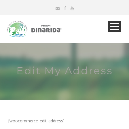
Edit My Address
[woocommerce_edit_address]