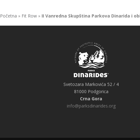
Početna
»
Fit Row
»
II Vanredna Skupština Parkova Dinarida i ob
Svetozara Markovića 52 / 4
81000 Podgorica
Crna Gora
info@parksdinarides.org