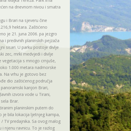
na Majka Tereza. Park ima
ećen na dnevnom nivou i smatra
gu i Brari na sjeveru čine
.216,9 hektara. Zaštićeno
no je 21. juna 2006. pa jezgro
a i predivnih planinskih pejzaža
jni sisari. U parku postoje divlje
ski zec, mrki medvjedi i divlje
je vegetacija s mnogo crnjuše,
na oko 1.000 metara nadmorske
a. Na vrhu je gotovo bez
kođe dio zaštićenog područja
ta panoramski kanjon Brari,
lavnih izvora vode u Tirani,
 sela Brar.
ltiranim planinskim putem do
je bila lokacija ljetnjeg kampa,
o / TV predajnika. Sa ovog malog
 i njenu ravnicu. To je razlog