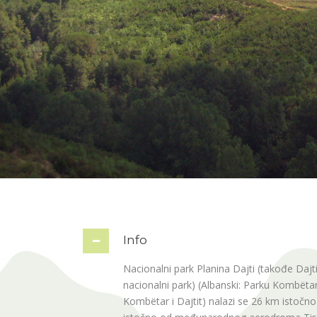
Info
Nacionalni park Planina Dajti (takođe Dajti 
nacionalni park) (Albanski: Parku Kombëtar 
Kombëtar i Dajtit) nalazi se 26 km istočn