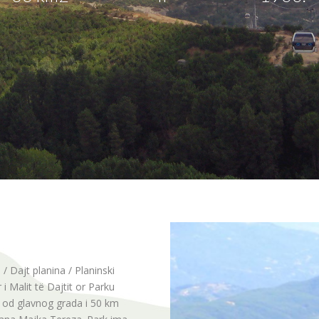
/ Dajt planina / Planinski
i Malit të Dajtit or Parku
o od glavnog grada i 50 km