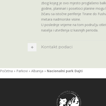
zbog kojeg je ovo mjesto proglašeno bal
godine, planinari i posetioci planine mogu 
žičaru sa istočne periferije Tirane do Fush
metara nadmorske visine.
U poslednje vrijeme na tom području otkriv
naselja i utvrđenja iz kasnijih perioda.
Kontakt podaci
Početna
»
Parkovi
»
Albanija
»
Nacionalni park Dajti