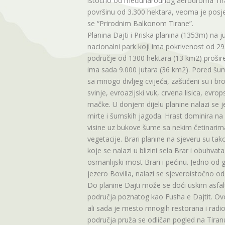
istočno od međunarodnog aerodroma Tira
površinu od 3.300 hektara, veoma je posj
se “Prirodnim Balkonom Tirane”.
Planina Dajti i Priska planina (1353m) na ju
nacionalni park koji ima pokrivenost od 29
područje od 1300 hektara (13 km2) prošire
ima sada 9.000 jutara (36 km2). Pored šum
sa mnogo divljeg cvijeća, zaštićeni su i bro
svinje, evroazijski vuk, crvena lisica, evrop
mačke. U donjem dijelu planine nalazi se 
mirte i šumskih jagoda. Hrast dominira 
visine uz bukove šume sa nekim četinarim
vegetacije. Brari planine na sjeveru su ta
koje se nalazi u blizini sela Brar i obuhva
osmanlijski most Brari i pećinu. Jedno od g
jezero Bovilla, nalazi se sjeveroistočno od
Do planine Dajti može se doći uskim asfa
područja poznatog kao Fusha e Dajtit. Ovo 
ali sada je mesto mnogih restorana i radi
područja pruža se odličan pogled na Tiranu