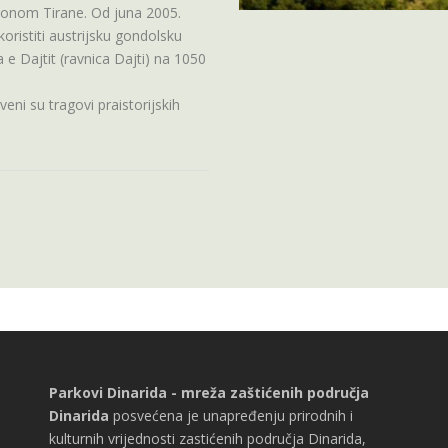
konom Tirane. Od juna 2005.
koristiti austrijsku gondolsku
a e Dajtit (ravnica Dajti) na 1050
eni su tragovi praistorijskih
Parkovi Dinarida - mreža zaštićenih područja
Dinarida
posvećena je unapređenju prirodnih i
kulturnih vrijednosti zastićenih područja Dinarida,