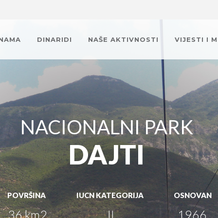
 NAMA
DINARIDI
NAŠE AKTIVNOSTI
VIJESTI I 
NACIONALNI PARK
DAJTI
POVRŠINA
IUCN KATEGORIJA
OSNOVAN
36 km2
II
1966.