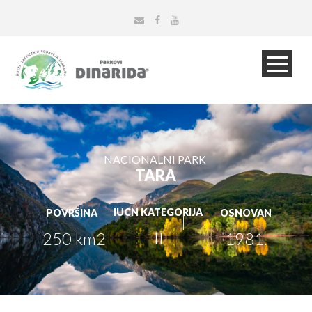
NACIONALNI PARK
TARA
IUCN KATEGORIJA
POVRŠINA
OSNOVAN
II
250 km2
1981.