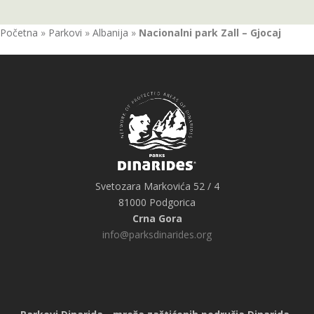
Početna
»
Parkovi
»
Albanija
»
Nacionalni park Zall – Gjocaj
Svetozara Markovića 52 / 4
81000 Podgorica
Crna Gora
info@parksdinarides.org