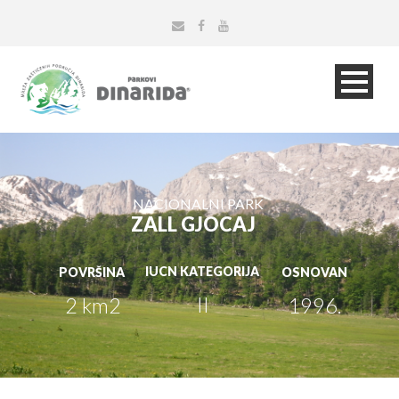
NACIONALNI PARK
ZALL GJOCAJ
IUCN KATEGORIJA
POVRŠINA
OSNOVAN
II
2 km2
1996.