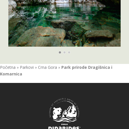
Početna
»
Parkovi
»
Crna Gora
»
Park prirode Dragišnica i
Komarnica