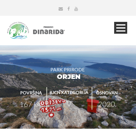
PARK PRIRODE
ORJEN
IUCN KATEGORIJA
POVRŠINA
OSNOVAN
V
167 km
2020.
2