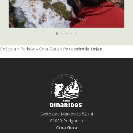
Početna
»
Parkovi
»
Crna Gora
»
Park prirode Orjen
Svetozara Markovića 52 / 4
81000 Podgorica
Crna Gora