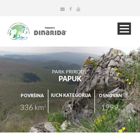
PARK PRIRODE
PAPUK
IUCN KATEGORIJA
POVRŠINA
OSNOVAN
V
336 km
1999.
2