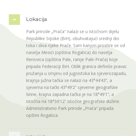
Lokacija
Park prirode „Prača“ nalazi se u istočnom dijelu
Republike Srpske (BiH), obuhvatajući srednji dio
toka i sliva rijeke Prače. Sam kanjon prostire se od
naselja Mesići (opština Rogatica) do naselja
Renovica (opština Pale, ranije Pale-Prača) koje
pripada Federaciji BiH. Oblik granica definiše pravac
pružanja u smjeru od jugoistoka ka sjeverozapadu,
krajnja južna tačka se nalazi na 43°44’43”, a
sjeverna na tački 43°49’2” sjeverne geografske
širine, krajna zapadna tačka je na 18°49’1”, a
istočna na 18°59’12” istočne geografske dužine.
Administrativno Park prirode „Prača“ pripada
opštini Rogatica.