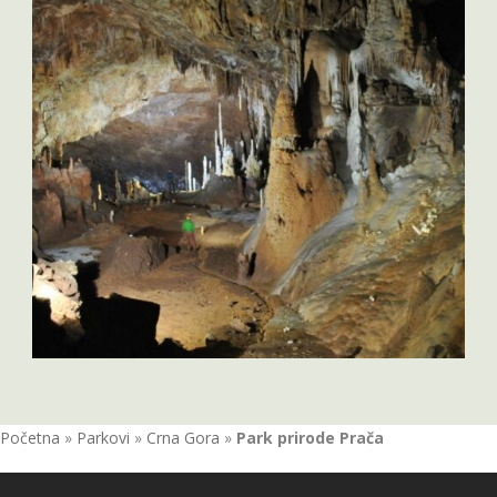
Početna
»
Parkovi
»
Crna Gora
»
Park prirode Prača