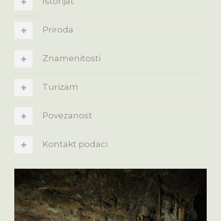
Istorijat
Priroda
Znamenitosti
Turizam
Povezanost
Kontakt podaci