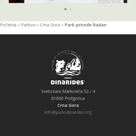
Početna
»
Parkovi
»
Crna Gora
»
Park prirode Radan
Svetozara Markovića 52 / 4
81000 Podgorica
Crna Gora
info@parksdinarides.org