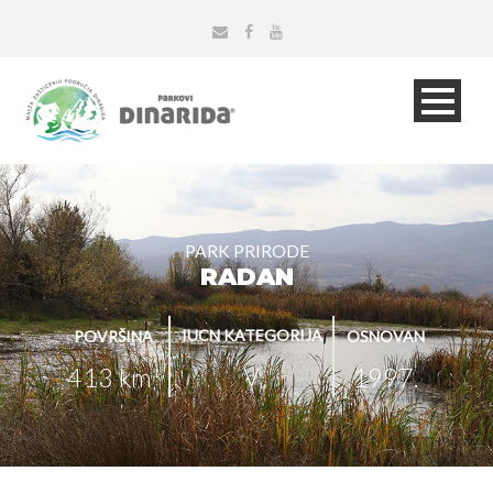
PARK PRIRODE
RADAN
IUCN KATEGORIJA
POVRŠINA
OSNOVAN
V
413 km
1997.
2