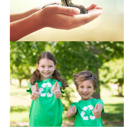
EARTH
,
ENVIRONMENT
DONATION
,
VOLUNTEER