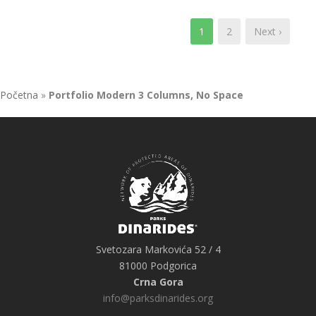
1
2
Next ›
Početna
»
Portfolio Modern 3 Columns, No Space
Svetozara Markovića 52 / 4
81000 Podgorica
Crna Gora
info@parksdinarides.org