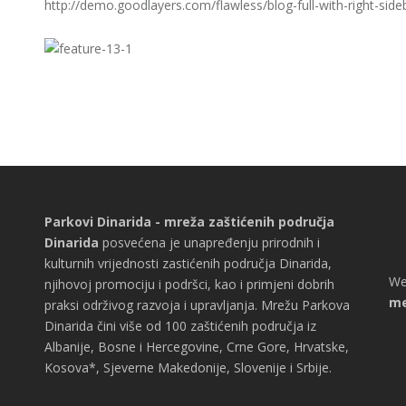
http://demo.goodlayers.com/flawless/blog-full-with-right-side
Parkovi Dinarida - mreža zaštićenih područja
Dinarida
posvećena je unapređenju prirodnih i
kulturnih vrijednosti zastićenih područja Dinarida,
We
njihovoj promociju i podršci, kao i primjeni dobrih
me
praksi održivog razvoja i upravljanja. Mrežu Parkova
Dinarida čini više od 100 zaštićenih područja iz
Albanije, Bosne i Hercegovine, Crne Gore, Hrvatske,
Kosova*, Sjeverne Makedonije, Slovenije i Srbije.