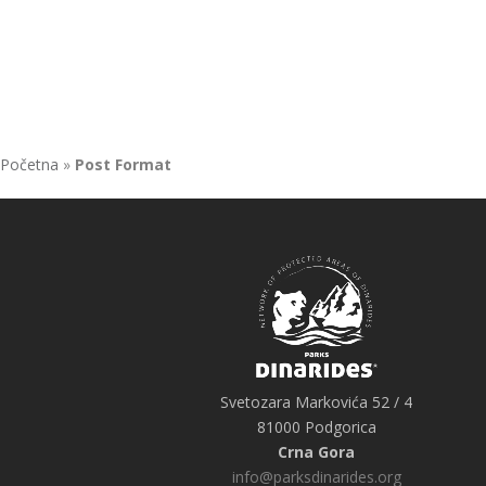
Početna
»
Post Format
Svetozara Markovića 52 / 4
81000 Podgorica
Crna Gora
info@parksdinarides.org