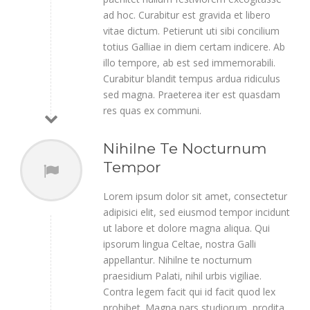
ad hoc. Curabitur est gravida et libero
vitae dictum. Petierunt uti sibi concilium
totius Galliae in diem certam indicere. Ab
illo tempore, ab est sed immemorabili.
Curabitur blandit tempus ardua ridiculus
sed magna. Praeterea iter est quasdam
res quas ex communi.
Nihilne Te Nocturnum
Tempor
Lorem ipsum dolor sit amet, consectetur
adipisici elit, sed eiusmod tempor incidunt
ut labore et dolore magna aliqua. Qui
ipsorum lingua Celtae, nostra Galli
appellantur. Nihilne te nocturnum
praesidium Palati, nihil urbis vigiliae.
Contra legem facit qui id facit quod lex
prohibet. Magna pars studiorum, prodita