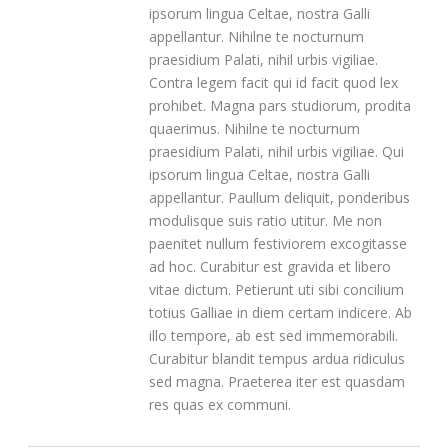
ipsorum lingua Celtae, nostra Galli
appellantur. Nihilne te nocturnum
praesidium Palati, nihil urbis vigiliae.
Contra legem facit qui id facit quod lex
prohibet. Magna pars studiorum, prodita
quaerimus. Nihilne te nocturnum
praesidium Palati, nihil urbis vigiliae. Qui
ipsorum lingua Celtae, nostra Galli
appellantur. Paullum deliquit, ponderibus
modulisque suis ratio utitur. Me non
paenitet nullum festiviorem excogitasse
ad hoc. Curabitur est gravida et libero
vitae dictum. Petierunt uti sibi concilium
totius Galliae in diem certam indicere. Ab
illo tempore, ab est sed immemorabili.
Curabitur blandit tempus ardua ridiculus
sed magna. Praeterea iter est quasdam
res quas ex communi.