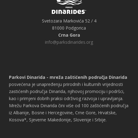
Svetozara Markovića 52 / 4
81000 Podgorica
Crna Gora
info@parksdinarides.org
Parkovi Dinarida - mreža zaštićenih područja Dinarida
posvećena je unapređenju prirodnih i kulturnih vrijednosti
zastićenih područja Dinarida, njihovoj promociju i podršci,
kao i primjeni dobrih praksi održivog razvoja i upravljanja.
Mrežu Parkova Dinarida čini više od 100 zaštićenih područja
iz Albanije, Bosne i Hercegovine, Crne Gore, Hrvatske,
Kosova*, Sjeverne Makedonije, Slovenije i Srbije.