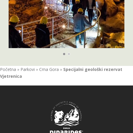
Početna
»
Parkovi
»
Crna Gora
»
Specijalni geološki rezervat
Vjetrenica