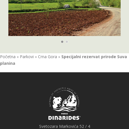
Početna
»
Parkovi
»
Crna Gora
»
Specijalni rezervat prirode Suva
planina
Svetozara Markovića 52 / 4