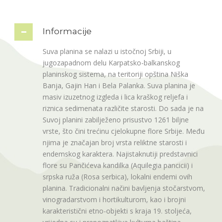
Informacije
Suva planina se nalazi u istočnoj Srbiji, u
jugozapadnom delu Karpatsko-balkanskog
planinskog sistema, na teritoriji opština Niška
Banja, Gajin Han i Bela Palanka. Suva planina je
masiv izuzetnog izgleda i lica kraškog reljefa i
riznica sedimenata različite starosti. Do sada je na
Suvoj planini zabilježeno prisustvo 1261 biljne
vrste, što čini trećinu cjelokupne flore Srbije. Među
njima je značajan broj vrsta reliktne starosti i
endemskog karaktera. Najistaknutiji predstavnici
flore su Pančićeva kandilka (Aquilegia pancicii) i
srpska ruža (Rosa serbica), lokalni endemi ovih
planina. Tradicionalni načini bavljenja stočarstvom,
vinogradarstvom i hortikulturom, kao i brojni
karakteristični etno-objekti s kraja 19. stoljeća,