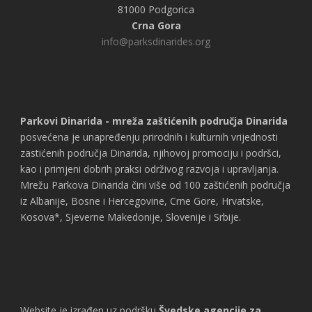
81000 Podgorica
Crna Gora
info@parksdinarides.org
Parkovi Dinarida - mreža zaštićenih područja Dinarida
posvećena je unapređenju prirodnih i kulturnih vrijednosti
zastićenih područja Dinarida, njihovoj promociju i podršci,
kao i primjeni dobrih praksi održivog razvoja i upravljanja.
Mrežu Parkova Dinarida čini više od 100 zaštićenih područja
iz Albanije, Bosne i Hercegovine, Crne Gore, Hrvatske,
Kosova*, Sjeverne Makedonije, Slovenije i Srbije.
Website je izrađen uz podršku
Švedske agencije za