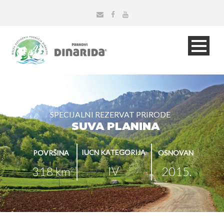
SPECIJALNI REZERVAT PRIRODE
SUVA PLANINA
IUCN KATEGORIJA
POVRŠINA
OSNOVAN
IV
318 km
2015.
2