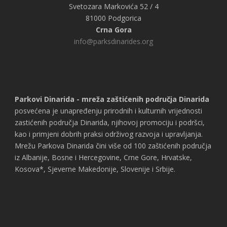
Svetozara Markovića 52 / 4
81000 Podgorica
Crna Gora
info@parksdinarides.org
Parkovi Dinarida - mreža zaštićenih područja Dinarida
posvećena je unapređenju prirodnih i kulturnih vrijednosti
zastićenih područja Dinarida, njihovoj promociju i podršci,
kao i primjeni dobrih praksi održivog razvoja i upravljanja.
Mrežu Parkova Dinarida čini više od 100 zaštićenih područja
iz Albanije, Bosne i Hercegovine, Crne Gore, Hrvatske,
Kosova*, Sjeverne Makedonije, Slovenije i Srbije.