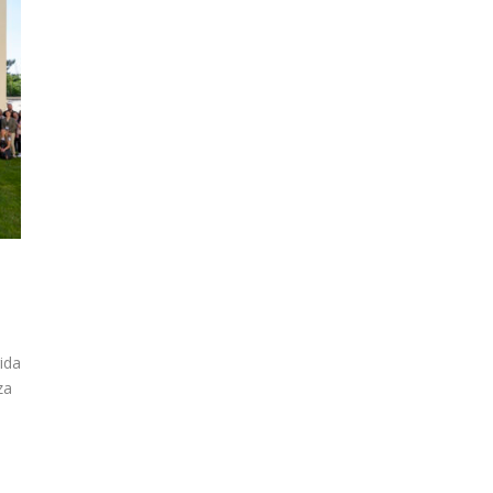
ida
za