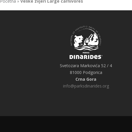
Početna
»
Velike zvjeri Large carnivores
Svetozara Markovića 52 / 4
81000 Podgorica
Crna Gora
info@parksdinarides.org