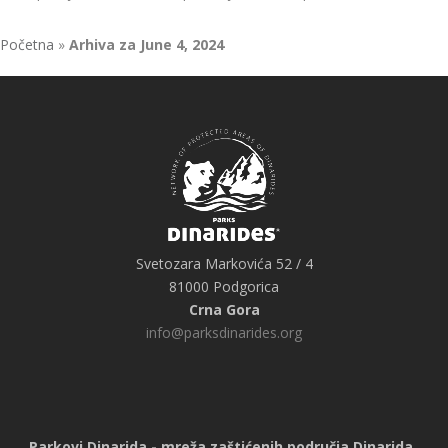
Početna
»
Arhiva za June 4, 2024
Svetozara Markovića 52 / 4
81000 Podgorica
Crna Gora
info@parksdinarides.org
Parkovi Dinarida - mreža zaštićenih područja Dinarida