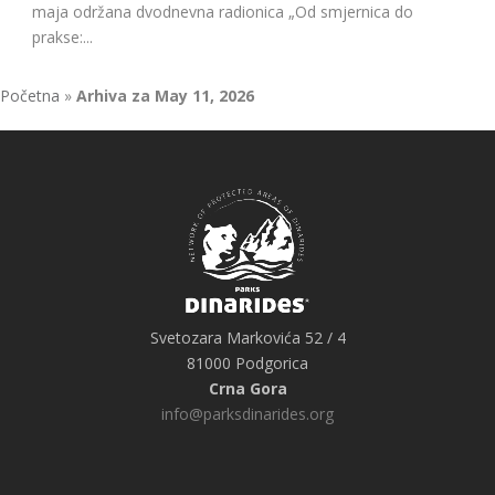
maja održana dvodnevna radionica „Od smjernica do
prakse:...
Početna
»
Arhiva za May 11, 2026
Svetozara Markovića 52 / 4
81000 Podgorica
Crna Gora
info@parksdinarides.org