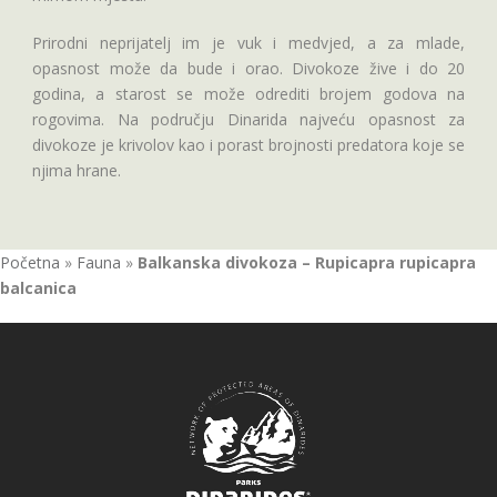
Prirodni neprijatelj im je vuk i medvjed, a za mlade,
opasnost može da bude i orao. Divokoze žive i do 20
godina, a starost se može odrediti brojem godova na
rogovima. Na području Dinarida najveću opasnost za
divokoze je krivolov kao i porast brojnosti predatora koje se
njima hrane.
Početna
»
Fauna
»
Balkanska divokoza – Rupicapra rupicapra
balcanica