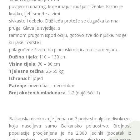
povijenim unatrag, koje imaju i mužjaci i ženke. Krzno je
kratko, ljeti smeđe a zimi
sivkasto i debelo. Duž leđa proteže se dugačka tamna
pruga. Glava je svjetlija, s
tamnom prugom ispod očiju, gotovo sve do njuške. Noge
su jake i čvrste i
prilagođene životu na planinskim liticama i kamenjaru.
Dužina tijela
: 110 – 130 cm
Visina tijela
: 70 – 80 cm
Tjelesna težina
: 25-55 kg
Ishrana
: biljojed
Parenje
: novembar – decembar
Broj okoćenih mladunaca
: 1-2 (najčešće 1)
Balkanska divokoza je jedna od 7 podvrsta alpske divokoze,
koja naseljava samo Balkansko poluostrvo. Brojnost
populacije procjenjena je na 2.300 jedinki (podatak iz