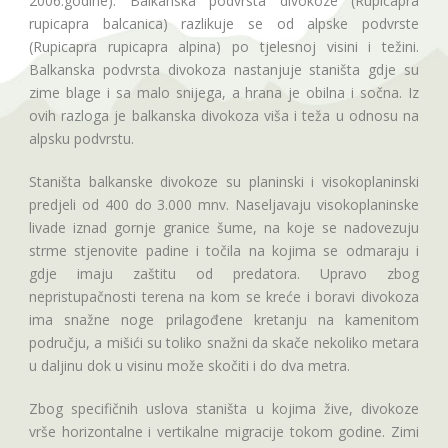
2006.godine). Balkanska podvrsta divokoze (Rupicapra
rupicapra balcanica) razlikuje se od alpske podvrste
(Rupicapra rupicapra alpina) po tjelesnoj visini i težini.
Balkanska podvrsta divokoza nastanjuje staništa gdje su
zime blage i sa malo snijega, a hrana je obilna i sočna. Iz
ovih razloga je balkanska divokoza viša i teža u odnosu na
alpsku podvrstu.
Staništa balkanske divokoze su planinski i visokoplaninski
predjeli od 400 do 3.000 mnv. Naseljavaju visokoplaninske
livade iznad gornje granice šume, na koje se nadovezuju
strme stjenovite padine i točila na kojima se odmaraju i
gdje imaju zaštitu od predatora. Upravo zbog
nepristupačnosti terena na kom se kreće i boravi divokoza
ima snažne noge prilagođene kretanju na kamenitom
području, a mišići su toliko snažni da skače nekoliko metara
u daljinu dok u visinu može skočiti i do dva metra.
Zbog specifičnih uslova staništa u kojima žive, divokoze
vrše horizontalne i vertikalne migracije tokom godine. Zimi