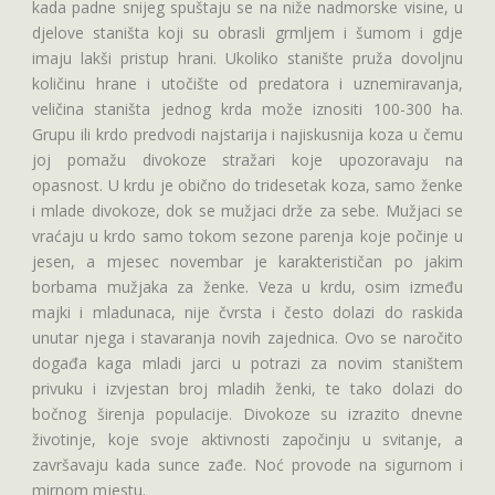
kada padne snijeg spuštaju se na niže nadmorske visine, u
djelove staništa koji su obrasli grmljem i šumom i gdje
imaju lakši pristup hrani. Ukoliko stanište pruža dovoljnu
količinu hrane i utočište od predatora i uznemiravanja,
veličina staništa jednog krda može iznositi 100-300 ha.
Grupu ili krdo predvodi najstarija i najiskusnija koza u čemu
joj pomažu divokoze stražari koje upozoravaju na
opasnost. U krdu je obično do tridesetak koza, samo ženke
i mlade divokoze, dok se mužjaci drže za sebe. Mužjaci se
vraćaju u krdo samo tokom sezone parenja koje počinje u
jesen, a mjesec novembar je karakterističan po jakim
borbama mužjaka za ženke. Veza u krdu, osim između
majki i mladunaca, nije čvrsta i često dolazi do raskida
unutar njega i stavaranja novih zajednica. Ovo se naročito
događa kaga mladi jarci u potrazi za novim staništem
privuku i izvjestan broj mladih ženki, te tako dolazi do
bočnog širenja populacije. Divokoze su izrazito dnevne
životinje, koje svoje aktivnosti započinju u svitanje, a
završavaju kada sunce zađe. Noć provode na sigurnom i
mirnom mjestu.