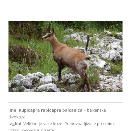
Ime: Rupicapra rupicapra balcanica
– balkanska
divokoza
Izgled
: Veličine je veće koze. Prepoznatljiva je po crnim,
vitkim rogovima, pri vrhu