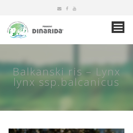
Balkanski ris – Lynx
lynx ssp.balcanicus