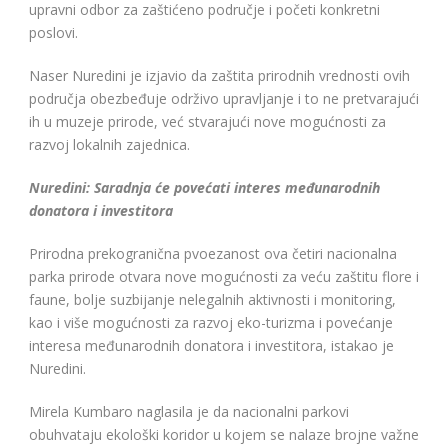
upravni odbor za zaštićeno područje i početi konkretni
poslovi.
Naser Nuredini je izjavio da zaštita prirodnih vrednosti ovih
područja obezbeđuje održivo upravljanje i to ne pretvarajući
ih u muzeje prirode, već stvarajući nove mogućnosti za
razvoj lokalnih zajednica.
Nuredini: Saradnja će povećati interes međunarodnih
donatora i investitora
Prirodna prekogranična pvoezanost ova četiri nacionalna
parka prirode otvara nove mogućnosti za veću zaštitu flore i
faune, bolje suzbijanje nelegalnih aktivnosti i monitoring,
kao i više mogućnosti za razvoj eko-turizma i povećanje
interesa međunarodnih donatora i investitora, istakao je
Nuredini.
Mirela Kumbaro naglasila je da nacionalni parkovi
obuhvataju ekološki koridor u kojem se nalaze brojne važne