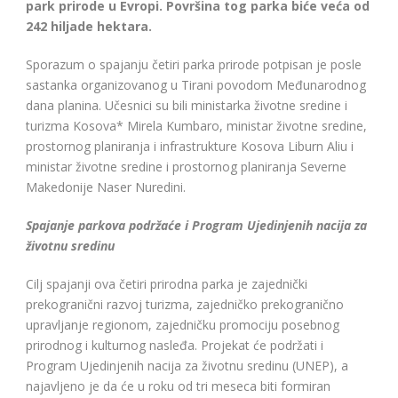
park prirode u Evropi. Površina tog parka biće veća od
242 hiljade hektara.
Sporazum o spajanju četiri parka prirode potpisan je posle
sastanka organizovanog u Tirani povodom Međunarodnog
dana planina. Učesnici su bili ministarka životne sredine i
turizma Kosova* Mirela Kumbaro, ministar životne sredine,
prostornog planiranja i infrastrukture Kosova Liburn Aliu i
ministar životne sredine i prostornog planiranja Severne
Makedonije Naser ​​Nuredini.
Spajanje parkova podržaće i Program Ujedinjenih nacija za
životnu sredinu
Cilj spajanji ova četiri prirodna parka je zajednički
prekogranični razvoj turizma, zajedničko prekogranično
upravljanje regionom, zajedničku promociju posebnog
prirodnog i kulturnog nasleđa. Projekat će podržati i
Program Ujedinjenih nacija za životnu sredinu (UNEP), a
najavljeno je da će u roku od tri meseca biti formiran