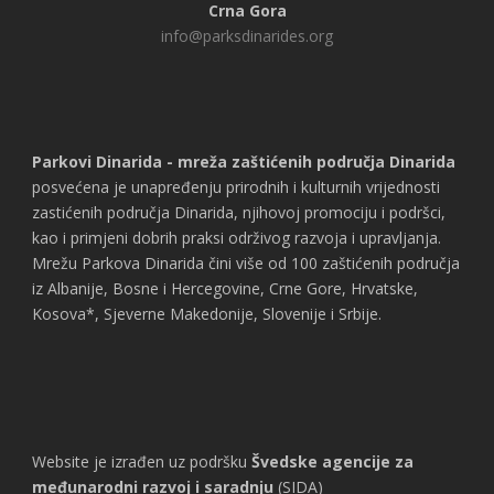
Crna Gora
info@parksdinarides.org
Parkovi Dinarida - mreža zaštićenih područja Dinarida
posvećena je unapređenju prirodnih i kulturnih vrijednosti
zastićenih područja Dinarida, njihovoj promociju i podršci,
kao i primjeni dobrih praksi održivog razvoja i upravljanja.
Mrežu Parkova Dinarida čini više od 100 zaštićenih područja
iz Albanije, Bosne i Hercegovine, Crne Gore, Hrvatske,
Kosova*, Sjeverne Makedonije, Slovenije i Srbije.
Website je izrađen uz podršku
Švedske agencije za
međunarodni razvoj i saradnju
(SIDA)