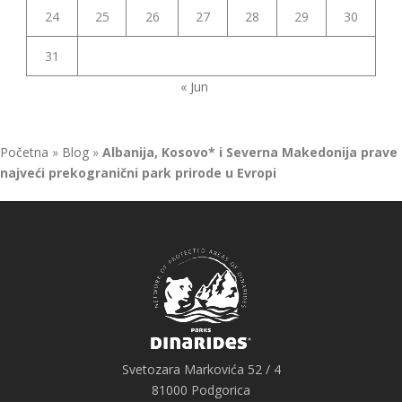
24
25
26
27
28
29
30
31
« Jun
Početna
»
Blog
»
Albanija, Kosovo* i Severna Makedonija prave
najveći prekogranični park prirode u Evropi
Svetozara Markovića 52 / 4
81000 Podgorica