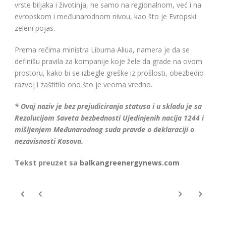
vrste biljaka i životinja, ne samo na regionalnom, već i na
evropskom i međunarodnom nivou, kao što je Evropski
zeleni pojas.
Prema rečima ministra Liburna Aliua, namera je da se
definišu pravila za kompanije koje žele da grade na ovom
prostoru, kako bi se izbegle greške iz prošlosti, obezbedio
razvoj i zaštitilo ono što je veoma vredno.
* Ovaj naziv je bez prejudiciranja statusa i u skladu je sa
Rezolucijom Saveta bezbednosti Ujedinjenih nacija 1244 i
mišljenjem Međunarodnog suda pravde o deklaraciji o
nezavisnosti Kosova.
Tekst preuzet sa
balkangreenergynews.com