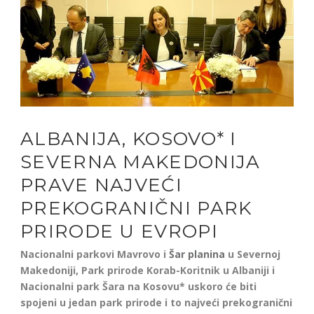
ALBANIJA, KOSOVO* I
SEVERNA MAKEDONIJA
PRAVE NAJVEĆI
PREKOGRANIČNI PARK
PRIRODE U EVROPI
Nacionalni parkovi Mavrovo i
Šar planina
u Severnoj
Makedoniji, Park prirode Korab-Koritnik u Albaniji i
Nacionalni park Šara na Kosovu* uskoro će biti
spojeni u jedan park prirode i to najveći prekogranični