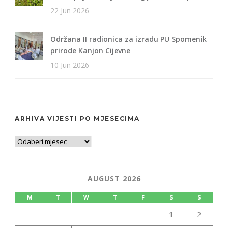
22 Jun 2026
Održana II radionica za izradu PU Spomenik
prirode Kanjon Cijevne
10 Jun 2026
ARHIVA VIJESTI PO MJESECIMA
AUGUST 2026
M
T
W
T
F
S
S
1
2