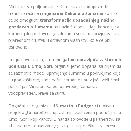
Ministarstvo poljoprivrede, šumarstva i vodoprivrede
trenutno radi na
izmjenama Zakona o šumama
kojima
će se omogućiti
transformacija dosadašnjeg načina
gazdovanja šumama
na način što se ukidaju koncesije a
komercijalni poslovi na gazdovanju šumama povjeravaju se
privrednom društvu u državnom vlasništvu koje će biti
osnovano.
Imajući ovo u vidu, a
na inicijativu upravljača zaštićenih
područja u Crnoj Gori
, organizujemo događaj sa ciljem da
se razmotre modeli upravljanja šumama u područjima koja
su pod zaštitom, kao i načini saradnje upravljača zaštićenih
područja i Ministarstva poljoprivrede, šumarstva i
vodoprivrede/Uprave za šumu.
Događaj se organizuje
16. marta u Podgorici
u okviru
projekta „Unapređenje upravljanja zaštićenim područjima u
Crnoj Gori“ koji Parkovi Dinarida sprovode u partnerstvu sa
The Nature Conservancy (TNC), a uz podršku US Forest