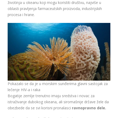
životinja u okeanu koji mogu koristiti društvu, najviše u
oblasti pravljenja farmaceutskih proizvoda, industrijskih
procesa i hrane.
Pokazalo se da je u morskim sunđerima glavni sastojak za
lečenje HIV-a i raka
Bogatije zemlje trenutno imaju sredstva i novac za
istraživanje dubokog okeana, ali siromašnije države žele da
obezbede da se svi korisni pronalasci
ravnopravno dele.