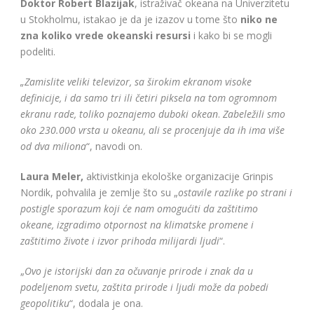
Doktor Robert Blazijak
, istraživač okeana na Univerzitetu
u Stokholmu, istakao je da je izazov u tome što
niko ne
zna koliko vrede okeanski resursi
i kako bi se mogli
podeliti.
„Zamislite veliki televizor, sa širokim ekranom visoke
definicije, i da samo tri ili četiri piksela na tom ogromnom
ekranu rade, toliko poznajemo duboki okean
.
Zabeležili smo
oko 230.000 vrsta u okeanu, ali se procenjuje da ih ima više
od dva miliona
“, navodi on.
Laura Meler,
aktivistkinja ekološke organizacije Grinpis
Nordik, pohvalila je zemlje što su „
ostavile razlike po strani i
postigle sporazum koji će nam omogućiti da zaštitimo
okeane, izgradimo otpornost na klimatske promene i
zaštitimo živote i izvor prihoda milijardi ljudi
“.
„
Ovo je istorijski dan za očuvanje prirode i znak da u
podeljenom svetu, zaštita prirode i ljudi može da pobedi
geopolitiku
“, dodala je ona.