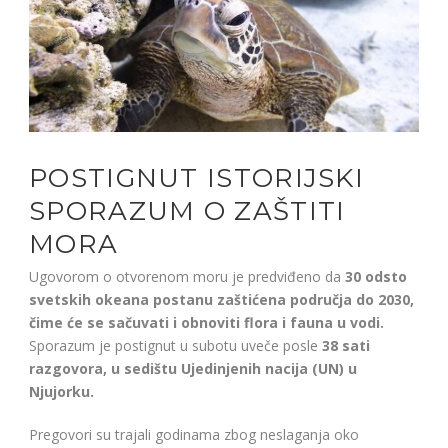
POSTIGNUT ISTORIJSKI
SPORAZUM O ZAŠTITI
MORA
Ugovorom o otvorenom moru je predviđeno da
30 odsto
svetskih okeana postanu zaštićena područja do 2030,
čime će se sačuvati i obnoviti flora i fauna u vodi.
Sporazum je postignut u subotu uveče posle
38 sati
razgovora, u sedištu Ujedinjenih nacija (UN) u
Njujorku.
Pregovori su trajali godinama zbog neslaganja oko