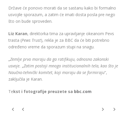
Države će ponovo morati da se sastanu kako bi formalno
usvojile sporazum, a zatim će imati dosta posla pre nego
što on bude sproveden.
Liz Karan
, direktorka tima za upravljanje okeanom Pevs
trasta (
Pews Trust
), rekla je za BBC da će biti potrebno
određeno vreme da sporazum stupi na snagu.
„
Zemlje prvo moraju da ga ratifikuju, odnosno zakonski
usvoje.
„
Zatim postoji mnogo institucionalnih tela, kao što je
Naučno-tehnički komitet, koji moraju da se formiraju
“,
zaključila je Karan.
Te
kst i fotografije preuzete sa
bbc.com