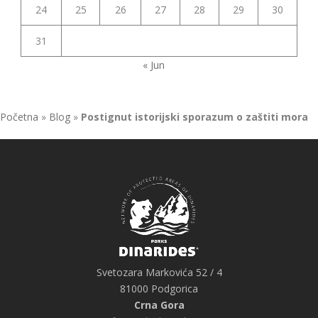
24
25
26
27
28
29
30
31
« Jun
Početna
»
Blog
»
Postignut istorijski sporazum o zaštiti mora
Svetozara Markovića 52 / 4
81000 Podgorica
Crna Gora