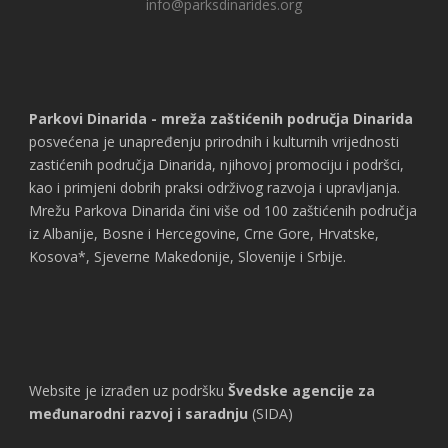
info@parksdinarides.org
Parkovi Dinarida - mreža zaštićenih područja Dinarida
posvećena je unapređenju prirodnih i kulturnih vrijednosti
zastićenih područja Dinarida, njihovoj promociju i podršci,
kao i primjeni dobrih praksi održivog razvoja i upravljanja.
Mrežu Parkova Dinarida čini više od 100 zaštićenih područja
iz Albanije, Bosne i Hercegovine, Crne Gore, Hrvatske,
Kosova*, Sjeverne Makedonije, Slovenije i Srbije.
Website je izrađen uz podršku
Švedske agencije za
međunarodni razvoj i saradnju
(SIDA)