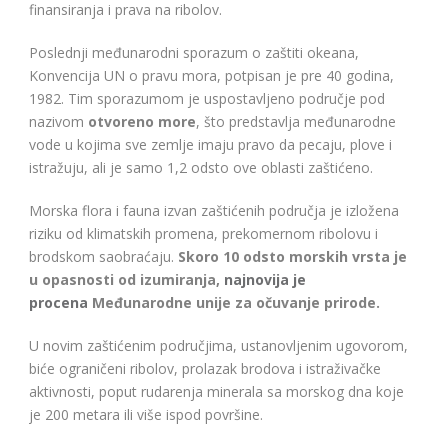
finansiranja i prava na ribolov.
Poslednji međunarodni sporazum o zaštiti okeana,
Konvencija UN o pravu mora, potpisan je pre 40 godina,
1982. Tim sporazumom je uspostavljeno područje pod
nazivom
otvoreno more
, što predstavlja međunarodne
vode u kojima sve zemlje imaju pravo da pecaju, plove i
istražuju, ali je samo 1,2 odsto ove oblasti zaštićeno.
Morska flora i fauna izvan zaštićenih područja je izložena
riziku od klimatskih promena, prekomernom ribolovu i
brodskom saobraćaju.
Skoro 10 odsto morskih vrsta je
u opasnosti od izumiranja,
najnovija je
procena
Međunarodne unije za očuvanje prirode.
U novim zaštićenim područjima, ustanovljenim ugovorom,
biće ograničeni ribolov, prolazak brodova i istraživačke
aktivnosti, poput rudarenja minerala sa morskog dna koje
je 200 metara ili više ispod površine.