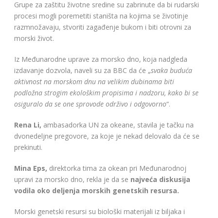
Grupe za zaštitu životne sredine su zabrinute da bi rudarski
procesi mogli poremetiti staništa na kojima se životinje
razmnožavaju, stvoriti zagađenje bukom i biti otrovni za
morski život.
Iz Međunarodne uprave za morsko dno, koja nadgleda
izdavanje dozvola, naveli su za BBC da će „
svaka buduća
aktivnost na morskom dnu na velikim dubinama biti
podložna strogim ekološkim propisima i nadzoru, kako bi se
osiguralo da se one sprovode održivo i odgovorno
“.
Rena Li,
ambasadorka UN za okeane, stavila je tačku na
dvonedeljne pregovore, za koje je nekad delovalo da će se
prekinuti.
Mina Eps,
direktorka tima za okean pri Međunarodnoj
upravi za morsko dno, rekla je da se
najveća diskusija
vodila oko deljenja morskih genetskih resursa.
Morski genetski resursi su biološki materijali iz biljaka i