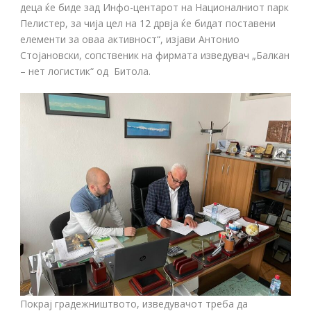
деца ќе биде зад Инфо-центарот на Националниот парк
Пелистер, за чија цел на 12 дрвја ќе бидат поставени
елементи за оваа активност“, изјави Антонио
Стојановски, сопственик на фирмата изведувач „Балкан
– нет логистик“ од Битола.
Покрај градежништвото, изведувачот треба да