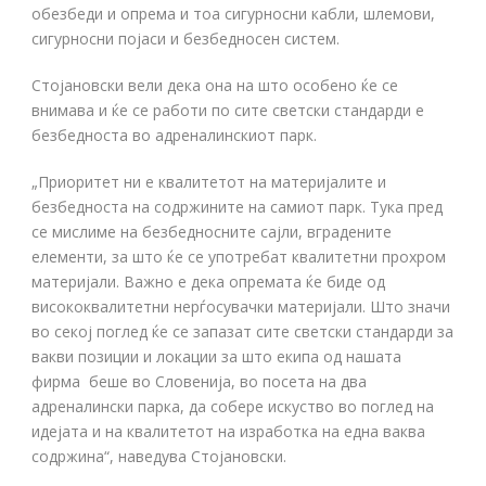
обезбеди и опрема и тоа сигурносни кабли, шлемови,
сигурносни појаси и безбедносен систем.
Стојановски вели дека она на што особено ќе се
внимава и ќе се работи по сите светски стандарди е
безбедноста во адреналинскиот парк.
„Приоритет ни е квалитетот на материјалите и
безбедноста на содржините на самиот парк. Тука пред
се мислиме на безбедносните сајли, вградените
елементи, за што ќе се употребат квалитетни прохром
материјали. Важно е дека опремата ќе биде од
висококвалитетни нерѓосувачки материјали. Што значи
во секој поглед ќе се запазат сите светски стандарди за
вакви позиции и локации за што екипа од нашата
фирма беше во Словенија, во посета на два
адреналински парка, да собере искуство во поглед на
идејата и на квалитетот на изработка на една ваква
содржина“, наведува Стојановски.