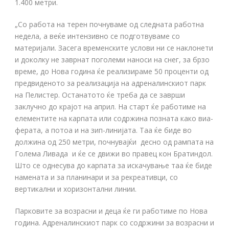
1.400 метри.
„Со работа на терен почнуваме од следната работна
недела, а веќе интензивно се подготвуваме со
материјали. Засега временските услови ни се наклонети
и доколку не заврнат поголеми наноси на снег, за брзо
време, до Нова година ќе реализираме 50 проценти од
предвиденото за реализација на адреналинскиот парк
на Пелистер. Останатото ќе треба да се заврши
заклучно до крајот на април. На старт ќе работиме на
елементите на карпата или содржина позната како виа-
ферата, а потоа и на зип-линијата. Таа ќе биде во
должина од 250 метри, почнувајќи десно од рампата на
Голема Ливада и ќе се движи во правец кон Братиндол.
Што се однесува до карпата за искачување таа ќе биде
намената и за планинари и за рекреативци, со
вертикални и хоризонтални линии.
Парковите за возрасни и деца ќе ги работиме по Нова
година. Адреналинскиот парк со содржини за возрасни и