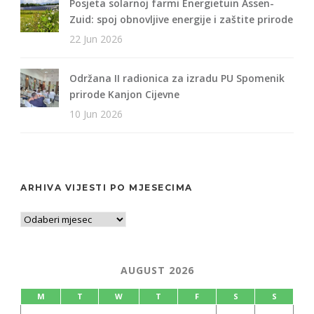
Posjeta solarnoj farmi Energietuin Assen-
Zuid: spoj obnovljive energije i zaštite prirode
22 Jun 2026
Održana II radionica za izradu PU Spomenik
prirode Kanjon Cijevne
10 Jun 2026
ARHIVA VIJESTI PO MJESECIMA
AUGUST 2026
M
T
W
T
F
S
S