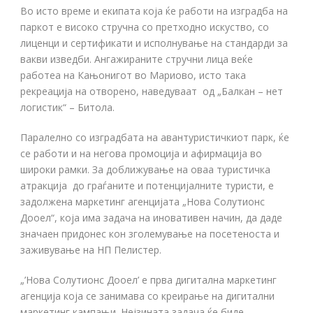
Во исто време и екипата која ќе работи на изградба на
паркот е високо стручна со претходно искуство, со
лиценци и сертификати и исполнување на стандарди за
вакви изведби. Ангажираните стручни лица веќе
работеа на Кањонигот во Мариово, исто така
рекреација на отворено, наведуваат од „Балкан – нет
логистик“ – Битола.
Паралелно со изградбата на авантуристичкиот парк, ќе
се работи и на негова промоција и афирмација во
широки рамки. За доближување на оваа туристичка
атракција до граѓаните и потенцијалните туристи, е
задолжена маркетинг агенцијата „Нова Солутионс
Дооел“, која има задача на иновативен начин, да даде
значаен придонес кон зголемување на посетеноста и
заживување на НП Пелистер.
„’Нова Солутионс Дооел’ е прва дигитална маркетинг
агенција која се занимава со креирање на дигитални
маркетинг кампањи. Нејзината задача ќе биде