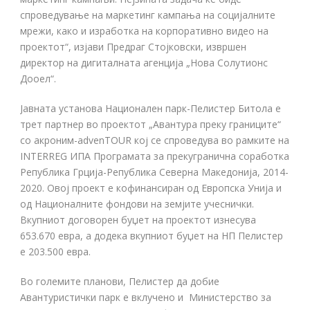
спроведување на маркетинг кампања на социјалните
мрежи, како и изработка на корпоративно видео на
проектот“, изјави Предраг Стојковски, извршен
директор на дигиталната агенција „Нова Солутионс
Дооел“.
Јавната установа Национален парк-Пелистер Битола е
трет партнер во проектот „Авантура преку границите“
со акроним-advenTOUR кој се спроведува во рамките на
INTERREG ИПА Програмата за прекугранична соработка
Република Грција-Република Северна Македонија, 2014-
2020. Овој проект е кофинансиран од Европска Унија и
од Националните фондови на земјите учеснички.
Вкупниот договорен буџет на проектот изнесува
653.670 евра, а додека вкупниот буџет на НП Пелистер
е 203.500 евра.
Во големите планови, Пелистер да добие
Авантуристички парк е вклучено и Министерство за