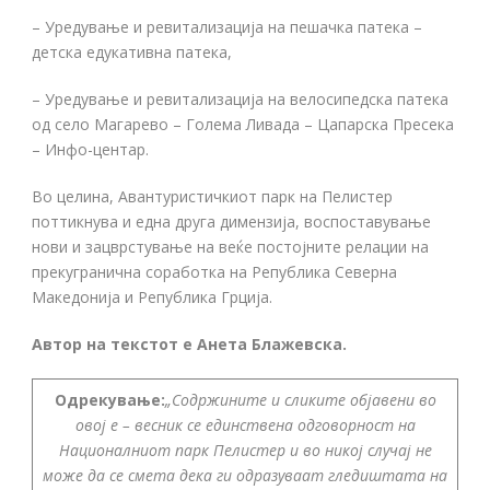
– Уредување и ревитализација на пешачка патека –
детска едукативна патека,
– Уредување и ревитализација на велосипедска патека
од село Магарево – Голема Ливада – Цапарска Пресека
– Инфо-центар.
Во целина, Авантуристичкиот парк на Пелистер
поттикнува и една друга димензија, воспоставување
нови и зацврстување на веќе постојните релации на
прекугранична соработка на Република Северна
Македонија и Република Грција.
Автор на текстот е Анета Блажевска.
Одрекување:
„Содржините и сликите објавени во
овој е – весник се единствена одговорност на
Националниот парк Пелистер и во никој случај не
може да се смета дека ги одразуваат гледиштата на