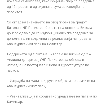
локална самоуправа, како ко-финансиер со поддршка
од 15 проценти од вкупната сума за изведба на
проектот.
Со оглед на значењето на овој проект за градот
Битола и НП Пелистер, Советот на општина Битола
донесе одлука да се издвои финансиска поддршка за
дополнителни содржини за реализација на проектот
Авантуристички парк на Пелистер.
Поддршката од Општина Битола е во висина од 2.4
милиони денари за ЈУНП Пелистер, за обнова и
изградба на постојната и нова инфраструктура во
паркот.
– Изградба на мали придружни објекти во рамките на
Авантуристичкиот парк,
– Ревитализација и соодветно уредување на патека по
Камењар,