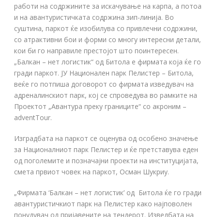
работи на содржините за искачување на карпа, а потоа
и на авантуристичката содржина зип-линија. Во
суштина, паркот ќе изобилува со привлечни содржини,
со атрактивни бои и форми со многу интересни детали,
кои би го направиле престојот што поинтересен.
„Балкан – нет логистик“ од Битола е фирмата која ќе го
гради паркот. ЈУ Национален парк Пелистер – Битола,
веќе го потпиша договорот со фирмата изведувач на
адреналинскиот парк, кој се спроведува во рамките на
Проектот „Авантура преку границите“ со акроним –
adventTour.
Изградбата на паркот се оценува од особено значење
за Националниот парк Пелистер и ќе претставува еден
од поголемите и позначајни проекти на институцијата,
смета првиот човек на паркот, Осман Шукриу.
„Фирмата ‘Балкан – нет логистик’ од Битола ќе го гради
авантуристичкиот парк на Пелистер како најповолен
понудувач од пријавените на тендерот. Изведбата на