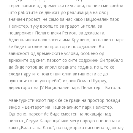
терен зависи од временските услови, но ние сме среќни
што работите се движат до реализација на овој
значаен проект, не само за нас како Национален парк
Пелистер, туку воопшто за градот Битола, за
поширокиот Пелагониски Регион, за државата.
Адреналински парк засега има Крушево, но нашиот парк
ќе биде поголем во простор и посодржаен. Во
зависност од временските услови, особено од
врнежите од снег, паркот со сите содржини би требало
да биде готов до април следната година, по што ќе
следат другите подготвителни активности се до
пуштањето во употреба“, изјави Осман Шукриу,
директорот на ЈУ Национален парк Пелистер – Битола.
Авантуристичкиот парк ќе се гради на простор позади
Инфо – центарот на Националниот парк Пелистер.
Односно, паркот ќе биде сместен на локација над
вилата „Седум Кладенци“ или меѓу народот попозната
како „Вилата на Лазо“, на надморска височина од околу