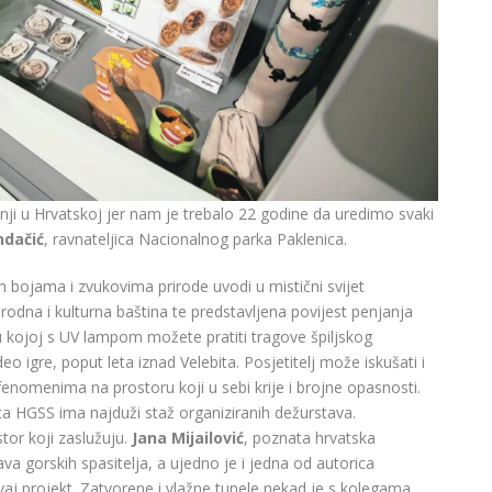
nji u Hrvatskoj jer nam je trebalo 22 godine da uredimo svaki
ndačić
, ravnateljica Nacionalnog parka Paklenica.
 ih bojama i zvukovima prirode uvodi u mistični svijet
odna i kulturna baština te predstavljena povijest penjanja
 u kojoj s UV lampom možete pratiti tragove špiljskog
ideo igre, poput leta iznad Velebita. Posjetitelj može iskušati i
m fenomenima na prostoru koji u sebi krije i brojne opasnosti.
a HGSS ima najduži staž organiziranih dežurstava.
tor koji zaslužuju.
Jana Mijailović
, poznata hrvatska
ava gorskih spasitelja, a ujedno je i jedna od autorica
vaj projekt. Zatvorene i vlažne tunele nekad je s kolegama