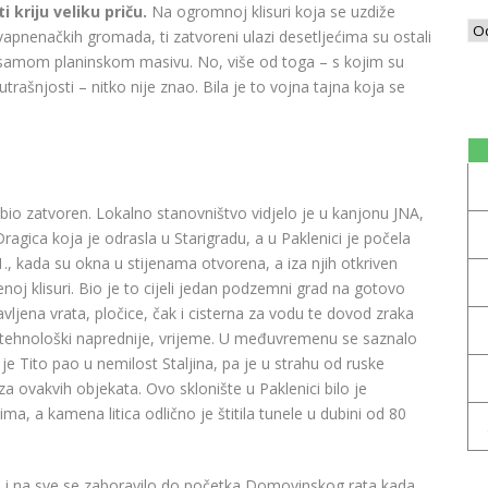
 kriju veliku priču.
Na ogromnoj klisuri koja se uzdiže
apnenačkih gromada, ti zatvoreni ulazi desetljećima su ostali
 u samom planinskom masivu. No, više od toga – s kojim su
utrašnjosti – nitko nije znao. Bila je to vojna tajna koja se
e bio zatvoren. Lokalno stanovništvo vidjelo je u kanjonu JNA,
Dragica koja je odrasla u Starigradu, a u Paklenici je počela
1., kada su okna u stijenama otvorena, a iza njih otkriven
noj klisuri. Bio je to cijeli jedan podzemni grad na gotovo
vljena vrata, pločice, čak i cisterna za vodu te dovod zraka
je, tehnološki naprednije, vrijeme. U međuvremenu se saznalo
e Tito pao u nemilost Staljina, pa je u strahu od ruske
za ovakvih objekata. Ovo sklonište u Paklenici bilo je
ma, a kamena litica odlično je štitila tunele u dubini od 80
ni i na sve se zaboravilo do početka Domovinskog rata kada