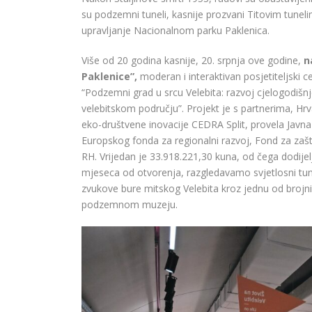
su podzemni tuneli, kasnije prozvani Titovim tuneli
upravljanje Nacionalnom parku Paklenica.
Više od 20 godina kasnije, 20. srpnja ove godine,
n
Paklenice”,
moderan i interaktivan posjetiteljski 
“Podzemni grad u srcu Velebita: razvoj cjelogodišnj
velebitskom području”. Projekt je s partnerima, 
eko-društvene inovacije CEDRA Split, provela Javna 
Europskog fonda za regionalni razvoj, Fond za zašti
RH. Vrijedan je 33.918.221,30 kuna, od čega dodije
mjeseca od otvorenja, razgledavamo svjetlosni tu
zvukove bure mitskog Velebita kroz jednu od brojni
podzemnom muzeju.