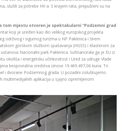
ma, služili za potrebe HV-a. S krajem rata, prepušteni su na
a tom mjestu otvoren je spektakularni “Podzemni grad
centar koji je uređen kao dio velikog europskog projekta
eg održivog i sigurnog turizma u NP Paklenica i širem
Hrvatskom gorskom službom spašavanja (HGSS) i Klasterom za
ustanova Nacionalni park Paklenica. Sufinancirala ga je EU iz
tu okoliša i energetsku učinkovitost i Ured za udruge Vlade
ljena bespovratna sredstva iznose 19.469.497,06 kuna. Tri
nel i dvorane Podzemnog grada. U pozadini osluškujemo
h multimedijalnih aplikacija u sjajno opremljenom