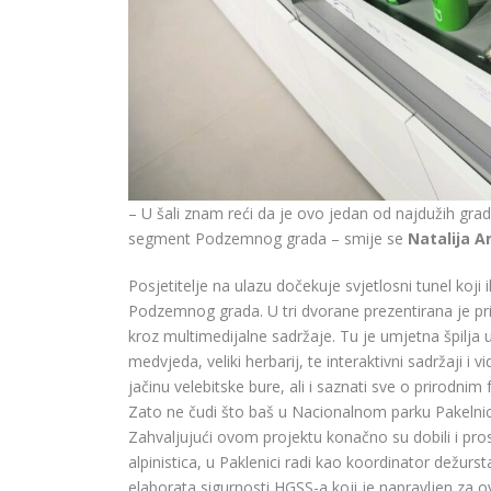
– U šali znam reći da je ovo jedan od najdužih grad
segment Podzemnog grada – smije se
Natalija A
Posjetitelje na ulazu dočekuje svjetlosni tunel koji
Podzemnog grada. U tri dvorane prezentirana je prir
kroz multimedijalne sadržaje. Tu je umjetna špilja
medvjeda, veliki herbarij, te interaktivni sadržaji i v
jačinu velebitske bure, ali i saznati sve o prirodni
Zato ne čudi što baš u Nacionalnom parku Pakelnic
Zahvaljujući ovom projektu konačno su dobili i pros
alpinistica, u Paklenici radi kao koordinator dežurst
elaborata sigurnosti HGSS-a koji je napravljen za o