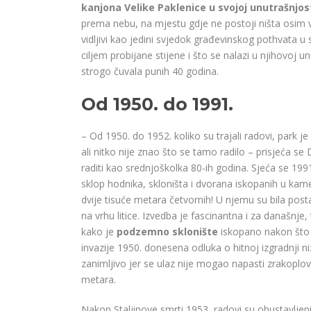
kanjona Velike Paklenice u svojoj unutrašnjosti
prema nebu, na mjestu gdje ne postoji ništa osim v
vidljivi kao jedini svjedok građevinskog pothvata
ciljem probijane stijene i što se nalazi u njihovoj un
strogo čuvala punih 40 godina.
Od 1950. do 1991.
– Od 1950. do 1952. koliko su trajali radovi, park j
ali nitko nije znao što se tamo radilo – prisjeća se 
raditi kao srednjoškolka 80-ih godina. Sjeća se 199
sklop hodnika, skloništa i dvorana iskopanih u kame
dvije tisuće metara četvornih! U njemu su bila posta
na vrhu litice. Izvedba je fascinantna i za današn
kako je
podzemno sklonište
iskopano nakon što j
invazije 1950. donesena odluka o hitnoj izgradnji ni
zanimljivo jer se ulaz nije mogao napasti zrakoplovi
metara.
Nakon Staljinove smrti 1953, radovi su obustavlje