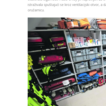
istraživala spuštajući se kroz ventilacijski otvor,
oružarnicu.