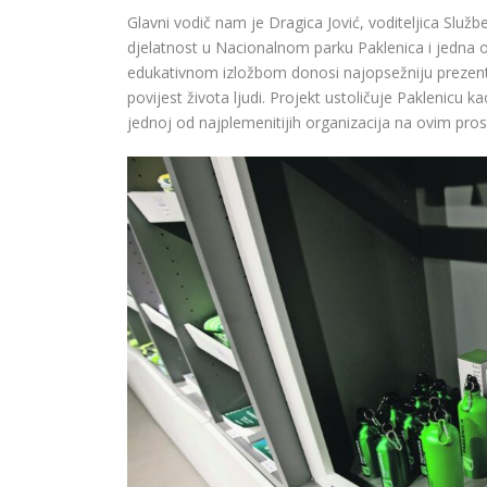
Glavni vodič nam je Dragica Jović, voditeljica Služb
djelatnost u Nacionalnom parku Paklenica i jedna o
edukativnom izložbom donosi najopsežniju prezentac
povijest života ljudi. Projekt ustoličuje Paklenicu 
jednoj od najplemenitijih organizacija na ovim pro