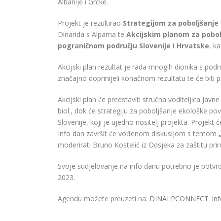
Albanije i Grčke.
Projekt je rezultirao
Strategijom za poboljšanje
Dinarida s Alpama te
Akcijskim planom za pobol
pograničnom području Slovenije i Hrvatske
, k
Akcijski plan rezultat je rada mnogih dionika s podru
značajno doprinijeli konačnom rezultatu te će biti p
Akcijski plan će predstaviti stručna voditeljica Javne
biol., dok će strategiju za poboljšanje ekološke pov
Slovenije, koji je ujedno nositelj projekta. Projekt
Info dan završit će vođenom diskusijom s temom
moderirati Bruno Kostelić iz Odsjeka za zaštitu prir
Svoje sudjelovanje na info danu potrebno je potvrd
2023.
Agendu možete preuzeti na:
DINALPCONNECT_Inf