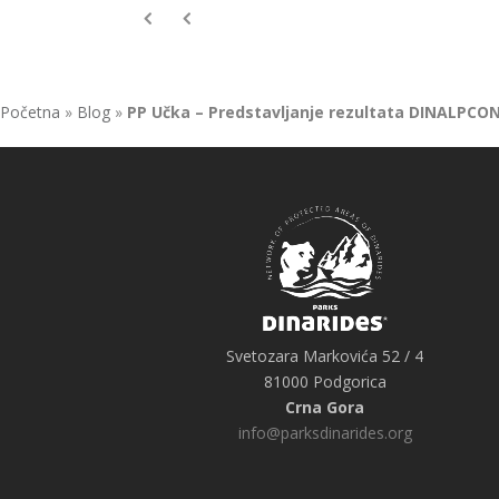
Početna
»
Blog
»
PP Učka – Predstavljanje rezultata DINALPCO
Svetozara Markovića 52 / 4
81000 Podgorica
Crna Gora
info@parksdinarides.org