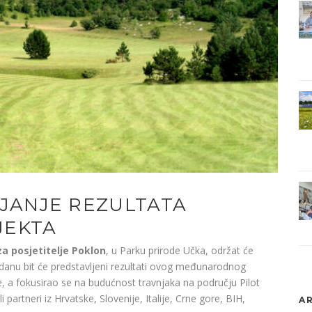
LJANJE REZULTATA
JEKTA
 za posjetitelje Poklon
, u Parku prirode Učka, održat će
 danu bit će predstavljeni rezultati ovog međunarodnog
e, a fokusirao se na budućnost travnjaka na području Pilot
 partneri iz Hrvatske, Slovenije, Italije, Crne gore, BIH,
AR