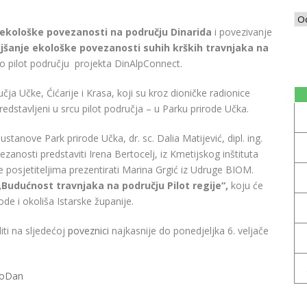
 ekološke povezanosti na području Dinarida
i povezivanje
jšanje ekološke povezanosti suhih krških travnjaka na
ao pilot području projekta DinAlpConnect.
čja Učke, Ćićarije i Krasa, koji su kroz dioničke radionice
redstavljeni u srcu pilot područja – u Parku prirode Učka.
 ustanove Park prirode Učka, dr. sc. Dalia Matijević, dipl. ing.
ezanosti predstaviti Irena Bertocelj, iz Kmetijskog inštituta
 će posjetiteljima prezentirati Marina Grgić iz Udruge BIOM.
„Budućnost travnjaka na području Pilot regije“,
koju će
ode i okoliša Istarske županije.
iti na sljedećoj
poveznici
najkasnije do ponedjeljka 6. veljače
oDan