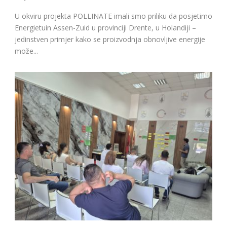
U okviru projekta POLLINATE imali smo priliku da posjetimo
Energietuin Assen-Zuid u provinciji Drente, u Holandiji –
jedinstven primjer kako se proizvodnja obnovljive energije
može...