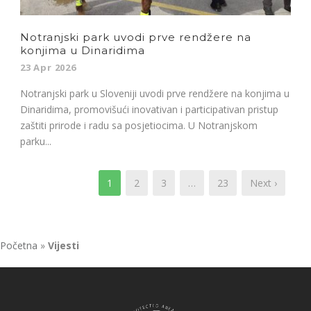
Notranjski park uvodi prve rendžere na
konjima u Dinaridima
23 Apr 2026
Notranjski park u Sloveniji uvodi prve rendžere na konjima u
Dinaridima, promovišući inovativan i participativan pristup
zaštiti prirode i radu sa posjetiocima. U Notranjskom
parku...
1
2
3
…
23
Next ›
Početna
»
Vijesti