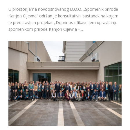
U prostorijama novoosnovanog D.O.O. „Spomenik prirode
Kanjon Cijevna“ održan je konsultativni sastanak na kojem
je predstavljen projekat „Doprinos efikasnijem upravljanju
spomenikom prirode Kanjon Cijevna –...