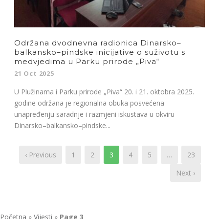
Održana dvodnevna radionica Dinarsko–
balkansko–pindske inicijative o suživotu s
medvjedima u Parku prirode „Piva“
21 Oct 2025
U Plužinama i Parku prirode „Piva“ 20. i 21. oktobra 2025.
godine održana je regionalna obuka posvećena
unapređenju saradnje i razmjeni iskustava u okviru
Dinarsko–balkansko–pindske...
‹ Previous
1
2
3
4
5
…
23
Next ›
Početna
»
Vijesti
»
Page 3