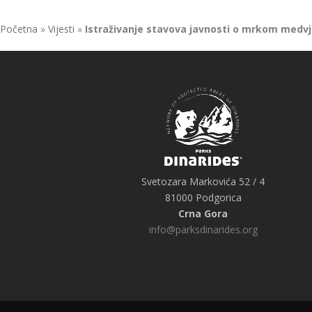
Početna
»
Vijesti
»
Istraživanje stavova javnosti o mrkom medv
Svetozara Markovića 52 / 4
81000 Podgorica
Crna Gora
info@parksdinarides.org