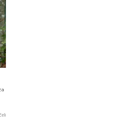
za
eli