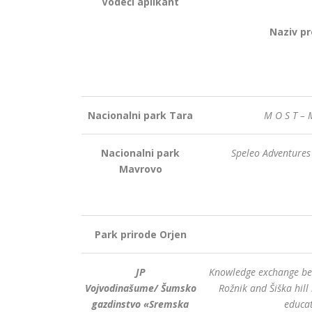
Vodeći aplikant
Naziv pr
Nacionalni park Tara
M O S T – 
Nacionalni park
Speleo Adventures
Mavrovo
Park prirode Orjen
JP
Knowledge exchange bet
Vojvodinašume/
Šumsko
Rožnik and Šiška hill
gazdinstvo «Sremska
educat