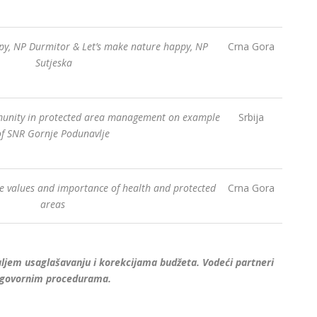
py, NP Durmitor & Let’s make nature happy, NP
Crna Gora
Sutjeska
mmunity in protected area management on example
Srbija
of SNR Gornje Podunavlje
e values and importance of health and protected
Crna Gora
areas
aljem usaglašavanju i korekcijama budžeta. Vodeći partneri
 ugovornim procedurama.