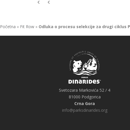
Početna
»
Fit Row
»
Odluka o procesu selekcije za drugi ciklus
Svetozara Markovića 52 / 4
81000 Podgorica
Crna Gora
info@parksdinarides.org