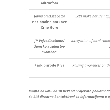
Mitrovica»
Javna
preduzeće
za
Let’s make nature hap
nacionalne parkove
Crne Gore
JP Vojvodinašume/
Integration of local co
Šumsko gazdinstvo
“Sombor”
Park prirode Piva
Raising awareness on th
Imajte na umu da su neki od projekata podložni d
će biti direktno kontaktirani sa informacijama o