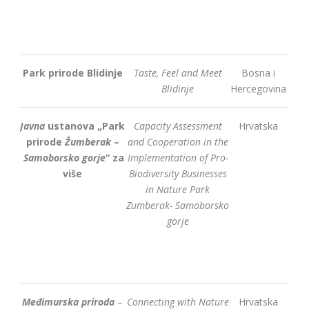
Park prirode Blidinje
Taste, Feel and Meet
Bosna i
Blidinje
Hercegovina
Javna
ustanova „Park
Capacity Assessment
Hrvatska
prirode
Žumberak
–
and Cooperation in the
Samoborsko gorje
“ za
Implementation of Pro-
više
Biodiversity Businesses
in Nature Park
Zumberak- Samoborsko
gorje
Međimurska priroda
–
Connecting with Nature
Hrvatska