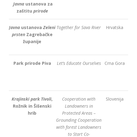
Javna
ustanova za
zaštitu
prirode
Javna
ustanova
Zeleni
Together for Sava River
Hrvatska
prsten
Zagrebačke
županije
Park prirode Piva
Let’s Educate Ourselves
Crna Gora
Krajinski park Tivoli
,
Cooperation with
Slovenija
Rožnik in Šišenski
Landowners in
hrib
Protected Areas –
Grounding Cooperation
with forest Landowners
to Start Co-